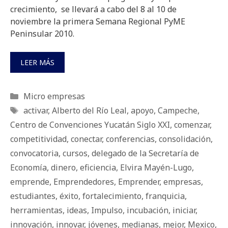
crecimiento, se llevará a cabo del 8 al 10 de
noviembre la primera Semana Regional PyME
Peninsular 2010.
LEER MÁS
Categorías
Micro empresas
Etiquetas
activar
,
Alberto del Río Leal
,
apoyo
,
Campeche
,
Centro de Convenciones Yucatán Siglo XXI
,
comenzar
,
competitividad
,
conectar
,
conferencias
,
consolidación
,
convocatoria
,
cursos
,
delegado de la Secretaría de
Economía
,
dinero
,
eficiencia
,
Elvira Mayén-Lugo
,
emprende
,
Emprendedores
,
Emprender
,
empresas
,
estudiantes
,
éxito
,
fortalecimiento
,
franquicia
,
herramientas
,
ideas
,
Impulso
,
incubación
,
iniciar
,
innovación
,
innovar
,
jóvenes
,
medianas
,
mejor
,
Mexico
,