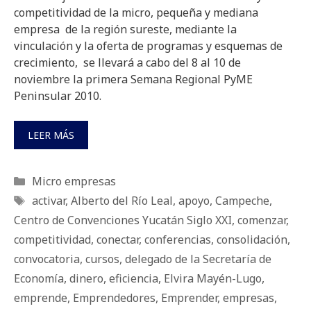
competitividad de la micro, pequeña y mediana
empresa de la región sureste, mediante la
vinculación y la oferta de programas y esquemas de
crecimiento, se llevará a cabo del 8 al 10 de
noviembre la primera Semana Regional PyME
Peninsular 2010.
LEER MÁS
Categorías
Micro empresas
Etiquetas
activar
,
Alberto del Río Leal
,
apoyo
,
Campeche
,
Centro de Convenciones Yucatán Siglo XXI
,
comenzar
,
competitividad
,
conectar
,
conferencias
,
consolidación
,
convocatoria
,
cursos
,
delegado de la Secretaría de
Economía
,
dinero
,
eficiencia
,
Elvira Mayén-Lugo
,
emprende
,
Emprendedores
,
Emprender
,
empresas
,