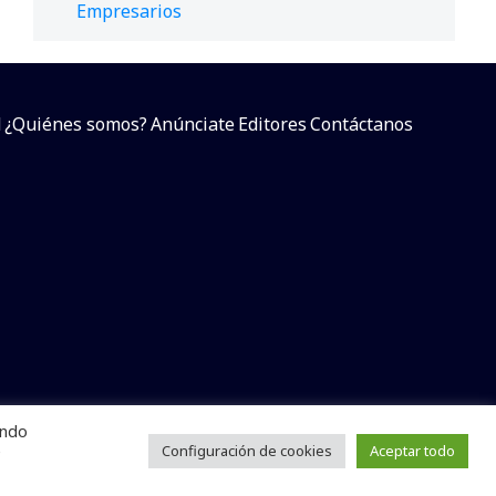
Empresarios
d
¿Quiénes somos?
Anúnciate
Editores
Contáctanos
endo
arcial sin dar referencia a la fuente.
e
Configuración de cookies
Aceptar todo