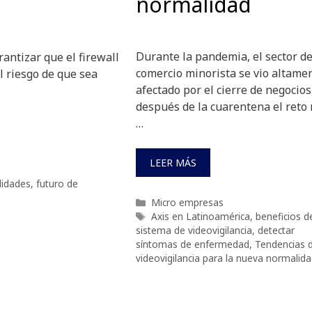
normalidad
Durante la pandemia, el sector de
antizar que el firewall
comercio minorista se vio altame
l riesgo de que sea
afectado por el cierre de negocios
después de la cuarentena el reto
…
LEER MÁS
lidades
,
futuro de
Categorías
Micro empresas
Etiquetas
Axis en Latinoamérica
,
beneficios d
sistema de videovigilancia
,
detectar
síntomas de enfermedad
,
Tendencias 
videovigilancia para la nueva normalid