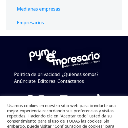
Medianas empresas
Empresarios
Política de privacidad
¿Quiénes somos?
Anúnciate
Editores
Contáctanos
Facebook
Instagram
Twitter
LinkedIn
Telegram
YouTube
TikTok
Usamos cookies en nuestro sitio web para brindarte una
mejor experiencia recordando sus preferencias y visitas
repetidas. Haciendo clic en "Aceptar todo" usted da su
consentimiento para el uso de TODAS las cookies. Sin
Pymempresario © 2025 Todos los derechos reservados.
embargo, puede visitar "Configuración de cookies" para