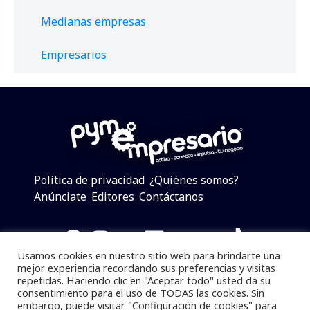
Medianas empresas
Empresarios
Política de privacidad
¿Quiénes somos?
Anúnciate
Editores
Contáctanos
Facebook
Instagram
Twitter
LinkedIn
Telegram
YouTube
TikTok
Usamos cookies en nuestro sitio web para brindarte una
mejor experiencia recordando sus preferencias y visitas
repetidas. Haciendo clic en "Aceptar todo" usted da su
consentimiento para el uso de TODAS las cookies. Sin
Pymempresario © 2025 Todos los derechos reservados.
embargo, puede visitar "Configuración de cookies" para