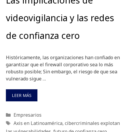
Las implicaciones de
videovigilancia y las redes
de confianza cero
Históricamente, las organizaciones han confiado en
garantizar que el firewall corporativo sea lo más
robusto posible; Sin embargo, el riesgo de que sea
vulnerado sigue …
LEER MÁS
Categorías
Empresarios
Etiquetas
Axis en Latinoamérica
,
cibercriminales explotan
las vulnerabilidades
,
futuro de confianza cero
,