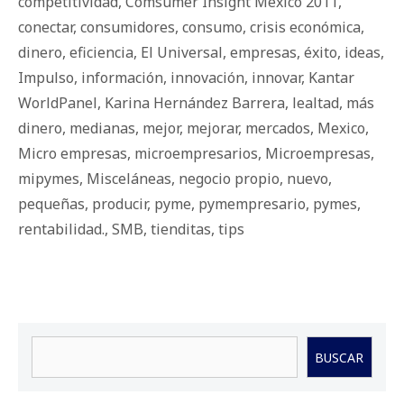
competitividad
,
Comsumer Insight Mexico 2011
,
conectar
,
consumidores
,
consumo
,
crisis económica
,
dinero
,
eficiencia
,
El Universal
,
empresas
,
éxito
,
ideas
,
Impulso
,
información
,
innovación
,
innovar
,
Kantar
WorldPanel
,
Karina Hernández Barrera
,
lealtad
,
más
dinero
,
medianas
,
mejor
,
mejorar
,
mercados
,
Mexico
,
Micro empresas
,
microempresarios
,
Microempresas
,
mipymes
,
Misceláneas
,
negocio propio
,
nuevo
,
pequeñas
,
producir
,
pyme
,
pymempresario
,
pymes
,
rentabilidad.
,
SMB
,
tienditas
,
tips
Buscar
BUSCAR