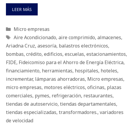
LEER MÁS
Categorías
Micro empresas
Etiquetas
Aire Acondicionado
,
aire comprimido
,
almacenes
,
Ariadna Cruz
,
asesoría
,
balastros electrónicos
,
bombas
,
crédito
,
edificios
,
escuelas
,
estacionamientos
,
FIDE
,
Fideicomiso para el Ahorro de Energía Eléctrica
,
financiamiento
,
herramientas
,
hospitales
,
hoteles
,
incrementar
,
lámparas ahorradoras
,
Micro empresas
,
micro empresas
,
motores eléctricos
,
oficinas
,
plazas
comerciales
,
pymes
,
refrigeración
,
restaurantes
,
tiendas de autoservicio
,
tiendas departamentales
,
tiendas especializadas
,
transformadores.
,
variadores
de velocidad