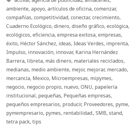
activar
,
agencia de publicidad
,
almacenes
,
ambiente
,
apoyo
,
artículos de oficina
,
comenzar
,
compañías
,
competitividad
,
conectar
,
crecimiento
,
Cuaderno Ecológico
,
dinero
,
diseño gráfico
,
ecológica
,
ecológicos
,
eficiencia
,
empresa exitosa
,
empresas
,
éxito
,
Héctor Sánchez
,
ideas
,
Ideas Verdes
,
imprenta
,
Impulso
,
innovación
,
innovar
,
Karina Hernández
Barrera
,
libreta
,
más dinero
,
materiales reciclados
,
medianas
,
medio ambiente
,
mejor
,
mejorar
,
mercado
,
mercancía
,
Mexico
,
Microempresas
,
mipymes
,
negocio
,
negocio propio
,
nuevo
,
ONU
,
papelería
institucional
,
pequeñas
,
Pequeñas empresas
,
pequeños empresarios
,
producir
,
Proveedores
,
pyme
,
pymempresario
,
pymes
,
rentabilidad.
,
SMB
,
stand
,
tetra pack
,
tips