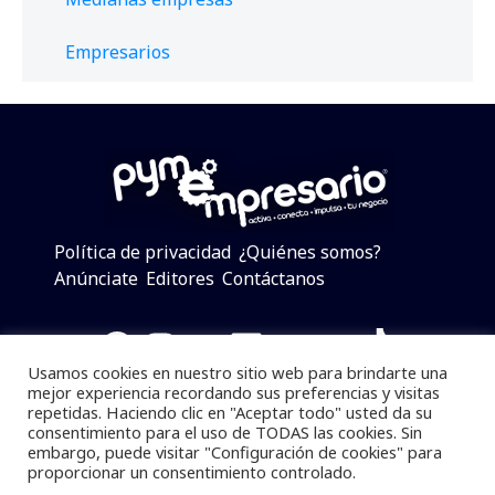
Empresarios
Política de privacidad
¿Quiénes somos?
Anúnciate
Editores
Contáctanos
Facebook
Instagram
Twitter
LinkedIn
Telegram
YouTube
TikTok
Usamos cookies en nuestro sitio web para brindarte una
mejor experiencia recordando sus preferencias y visitas
repetidas. Haciendo clic en "Aceptar todo" usted da su
consentimiento para el uso de TODAS las cookies. Sin
Pymempresario © 2025 Todos los derechos reservados.
embargo, puede visitar "Configuración de cookies" para
proporcionar un consentimiento controlado.
Se prohibe el uso de la información total o parcial sin