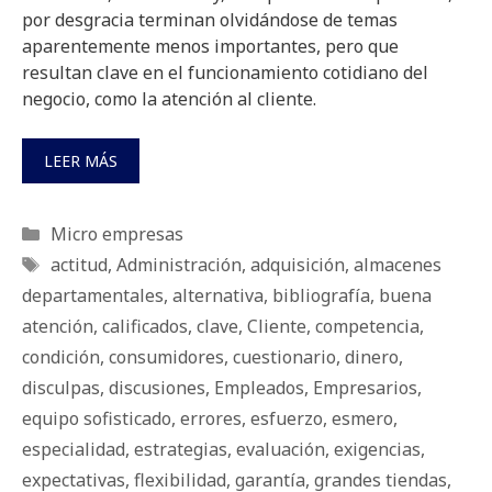
por desgracia terminan olvidándose de temas
aparentemente menos importantes, pero que
resultan clave en el funcionamiento cotidiano del
negocio, como la atención al cliente.
LEER MÁS
Categorías
Micro empresas
Etiquetas
actitud
,
Administración
,
adquisición
,
almacenes
departamentales
,
alternativa
,
bibliografía
,
buena
atención
,
calificados
,
clave
,
Cliente
,
competencia
,
condición
,
consumidores
,
cuestionario
,
dinero
,
disculpas
,
discusiones
,
Empleados
,
Empresarios
,
equipo sofisticado
,
errores
,
esfuerzo
,
esmero
,
especialidad
,
estrategias
,
evaluación
,
exigencias
,
expectativas
,
fle­xi­bi­li­dad
,
garantía
,
grandes tiendas
,