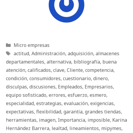
Categorías
Micro empresas
Etiquetas
actitud
,
Administración
,
adquisición
,
almacenes
departamentales
,
alternativa
,
bibliografía
,
buena
atención
,
calificados
,
clave
,
Cliente
,
competencia
,
condición
,
consumidores
,
cuestionario
,
dinero
,
disculpas
,
discusiones
,
Empleados
,
Empresarios
,
equipo sofisticado
,
errores
,
esfuerzo
,
esmero
,
especialidad
,
estrategias
,
evaluación
,
exigencias
,
expectativas
,
fle­xi­bi­li­dad
,
garantía
,
grandes tiendas
,
herramientas
,
imagen
,
Importancia
,
imposible
,
Karina
Hernández Barrera
,
lealtad
,
lineamientos
,
mipymes
,