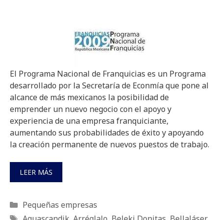
El Programa Nacional de Franquicias es un Programa
desarrollado por la Secretaría de Econmía que pone al
alcance de más mexicanos la posibilidad de
emprender un nuevo negocio con el apoyo y
experiencia de una empresa franquiciante,
aumentando sus probabilidades de éxito y apoyando
la creación permanente de nuevos puestos de trabajo.
LEER MÁS
Categorías
Pequeñas empresas
Etiquetas
Aquascandik
,
Arréglalo
,
Beleki Donitas
,
Bellaláser
,