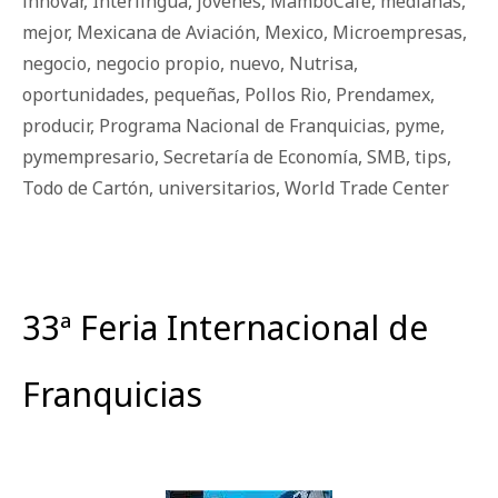
innovar
,
Interlingua
,
jóvenes
,
MamboCafe
,
medianas
,
mejor
,
Mexicana de Aviación
,
Mexico
,
Microempresas
,
negocio
,
negocio propio
,
nuevo
,
Nutrisa
,
oportunidades
,
pequeñas
,
Pollos Rio
,
Prendamex
,
producir
,
Programa Nacional de Franquicias
,
pyme
,
pymempresario
,
Secretaría de Economía
,
SMB
,
tips
,
Todo de Cartón
,
universitarios
,
World Trade Center
33ª Feria Internacional de
Franquicias