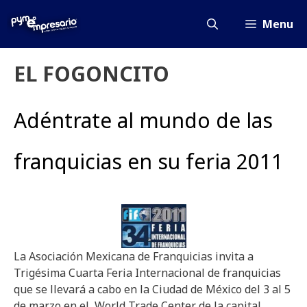
Saltar
al
Menu
contenido
EL FOGONCITO
Adéntrate al mundo de las
franquicias en su feria 2011
La Asociación Mexicana de Franquicias invita a
Trigésima Cuarta Feria Internacional de franquicias
que se llevará a cabo en la Ciudad de México del 3 al 5
de marzo en el World Trade Center de la capital