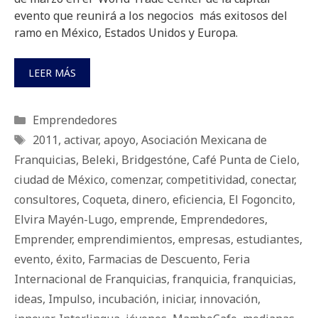
evento que reunirá a los negocios más exitosos del
ramo en México, Estados Unidos y Europa.
LEER MÁS
Categorías
Emprendedores
Etiquetas
2011
,
activar
,
apoyo
,
Asociación Mexicana de
Franquicias
,
Beleki
,
Bridgestóne
,
Café Punta de Cielo
,
ciudad de México
,
comenzar
,
competitividad
,
conectar
,
consultores
,
Coqueta
,
dinero
,
eficiencia
,
El Fogoncito
,
Elvira Mayén-Lugo
,
emprende
,
Emprendedores
,
Emprender
,
emprendimientos
,
empresas
,
estudiantes
,
evento
,
éxito
,
Farmacias de Descuento
,
Feria
Internacional de Franquicias
,
franquicia
,
franquicias
,
ideas
,
Impulso
,
incubación
,
iniciar
,
innovación
,