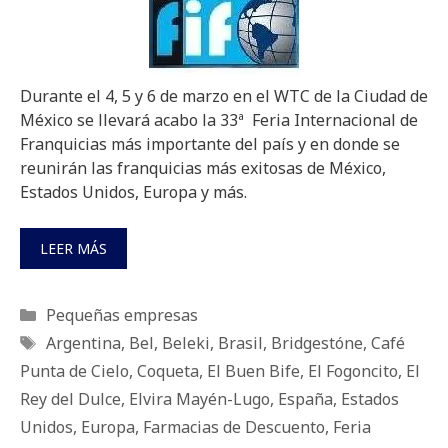
Durante el 4, 5 y 6 de marzo en el WTC de la Ciudad de
México se llevará acabo la 33ª Feria Internacional de
Franquicias más importante del país y en donde se
reunirán las franquicias más exitosas de México,
Estados Unidos, Europa y más.
LEER MÁS
Categorías
Pequeñas empresas
Etiquetas
Argentina
,
Bel
,
Beleki
,
Brasil
,
Bridgestóne
,
Café
Punta de Cielo
,
Coqueta
,
El Buen Bife
,
El Fogoncito
,
El
Rey del Dulce
,
Elvira Mayén-Lugo
,
España
,
Estados
Unidos
,
Europa
,
Farmacias de Descuento
,
Feria