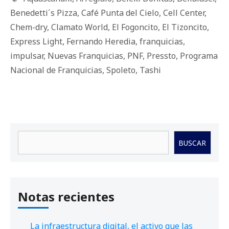
Benedetti´s Pizza
,
Café Punta del Cielo
,
Cell Center
,
Chem-dry
,
Clamato World
,
El Fogoncito
,
El Tizoncito
,
Express Light
,
Fernando Heredia
,
franquicias
,
impulsar
,
Nuevas Franquicias
,
PNF
,
Pressto
,
Programa
Nacional de Franquicias
,
Spoleto
,
Tashi
Buscar
BUSCAR
Notas recientes
La infraestructura digital, el activo que las