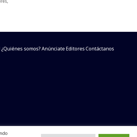
erés
,
d
¿Quiénes somos?
Anúnciate
Editores
Contáctanos
endo
arcial sin dar referencia a la fuente.