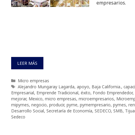
empresarios.
LEER MÁS
Categorías
Micro empresas
Etiquetas
Alejandro Mungaray Lagarda
,
apoyo
,
Baja California.
,
capac
Empresarial
,
Emprende Tradicional
,
éxito
,
Fondo Emprendedor
,
mejorar
,
Mexico
,
micro empresas
,
microempresarios
,
Microemp
mipymes
,
negocio
,
producir
,
pyme
,
pymempresario
,
pymes
,
ren
Desarrollo Social
,
Secretaría de Economía
,
SEDECO
,
SMB
,
Tiju
Sedeco