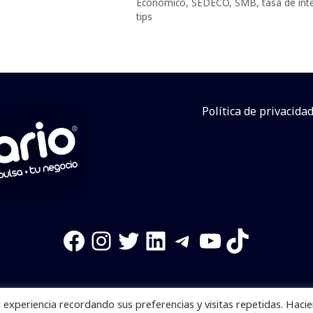
Económico
,
SEDECO
,
SMB
,
tasa de int
tips
Política de privacida
Facebook
Instagram
Twitter
LinkedIn
Telegram
YouTube
TikTok
experiencia recordando sus preferencias y visitas repetidas. Haci
os reservados. Se prohibe el uso de la información total o p