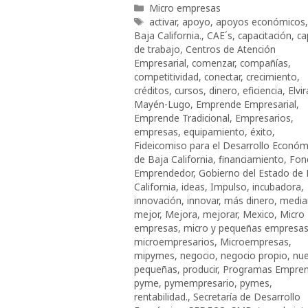
Categorías
Micro empresas
Etiquetas
activar
,
apoyo
,
apoyos económicos
,
Baja California.
,
CAE´s
,
capacitación
,
ca
de trabajo
,
Centros de Atención
Empresarial
,
comenzar
,
compañías
,
competitividad
,
conectar
,
crecimiento
,
créditos
,
cursos
,
dinero
,
eficiencia
,
Elvir
Mayén-Lugo
,
Emprende Empresarial
,
Emprende Tradicional
,
Empresarios
,
empresas
,
equipamiento
,
éxito
,
Fideicomiso para el Desarrollo Económ
de Baja California
,
financiamiento
,
Fon
Emprendedor
,
Gobierno del Estado de 
California
,
ideas
,
Impulso
,
incubadora
,
innovación
,
innovar
,
más dinero
,
media
mejor
,
Mejora
,
mejorar
,
Mexico
,
Micro
empresas
,
micro y pequeñas empresa
microempresarios
,
Microempresas
,
mipymes
,
negocio
,
negocio propio
,
nu
pequeñas
,
producir
,
Programas Empre
pyme
,
pymempresario
,
pymes
,
rentabilidad.
,
Secretaría de Desarrollo