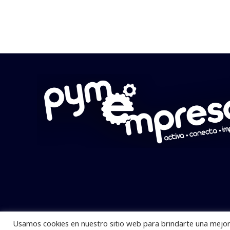
Usamos cookies en nuestro sitio web para brindarte una mejor 
Pymempresario © 2025 Todos los derech