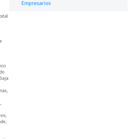
Empresarios
pital
a
ico
do
Baja
nas
,
s
,
evo
,
nde
,