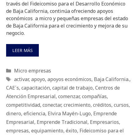
través del Fideicomiso para el Desarrollo Económico
de Baja California, continúa ofreciendo apoyos
económicos a micro y pequeñas empresas del estado
de Baja California para el crecimiento y mejora de su
negocio.
LEER MÁS
Categorías
Micro empresas
Etiquetas
activar
,
apoyo
,
apoyos económicos
,
Baja California.
,
CAE´s
,
capacitación
,
capital de trabajo
,
Centros de
Atención Empresarial
,
comenzar
,
compañías
,
competitividad
,
conectar
,
crecimiento
,
créditos
,
cursos
,
dinero
,
eficiencia
,
Elvira Mayén-Lugo
,
Emprende
Empresarial
,
Emprende Tradicional
,
Empresarios
,
empresas
,
equipamiento
,
éxito
,
Fideicomiso para el