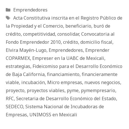
Categorías
Emprendedores
Etiquetas
Acta Constitutiva inscrita en el Registro Público de
la Propiedad y el Comercio
,
beneficiario
,
buró de
crédito
,
competitividad
,
consolidar
,
Convocatoria al
Fondo Emprendedor 2010
,
crédito
,
domicilio fiscal
,
Elvira Mayén-Lugo
,
Emprendedores
,
Emprender
COPARMEX
,
Empreser en la UABC de Mexicali
,
estrategias
,
Fideicomiso para el Desarrollo Económico
de Baja California
,
financiamiento
,
financieramente
viable
,
incubación
,
Micro empresas
,
nuevos negocios
,
proyecto
,
proyectos viables
,
pyme
,
pymempresario
,
RFC
,
Secretaria de Desarrollo Económico del Estado
,
SEDECO
,
Sistema Nacional de Incubadoras de
Empresas
,
UNIMOSS en Mexicali