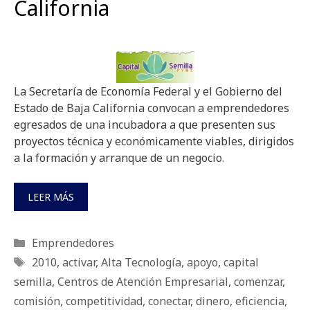
California
La Secretaría de Economía Federal y el Gobierno del
Estado de Baja California convocan a emprendedores
egresados de una incubadora a que presenten sus
proyectos técnica y económicamente viables, dirigidos
a la formación y arranque de un negocio.
LEER MÁS
Categorías
Emprendedores
Etiquetas
2010
,
activar
,
Alta Tecnología
,
apoyo
,
capital
semilla
,
Centros de Atención Empresarial
,
comenzar
,
comisión
,
competitividad
,
conectar
,
dinero
,
eficiencia
,