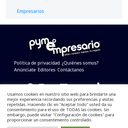
Empresarios
Política de privacidad
¿Quiénes somos?
Anúnciate
Editores
Contáctanos
Facebook
Instagram
Twitter
LinkedIn
Telegram
YouTube
TikTok
Usamos cookies en nuestro sitio web para brindarte una
mejor experiencia recordando sus preferencias y visitas
repetidas. Haciendo clic en "Aceptar todo" usted da su
consentimiento para el uso de TODAS las cookies. Sin
Pymempresario © 2025 Todos los derechos reservados.
embargo, puede visitar "Configuración de cookies" para
proporcionar un consentimiento controlado.
Se prohibe el uso de la información total o parcial sin