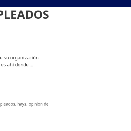
PLEADOS
de su organización
 es ahí donde …
mpleados
,
hays
,
opinion de