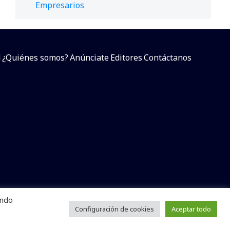
Empresarios
d
¿Quiénes somos?
Anúnciate
Editores
Contáctanos
endo
arcial sin dar referencia a la fuente.
e
Configuración de cookies
Aceptar todo