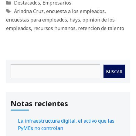
Categorías
Destacados
,
Empresarios
Etiquetas
Ariadna Cruz
,
encuesta a los empleados
,
encuestas para empleados
,
hays
,
opinion de los
empleados
,
recursos humanos
,
retencion de talento
Buscar
BUSCAR
Notas recientes
La infraestructura digital, el activo que las
PyMEs no controlan