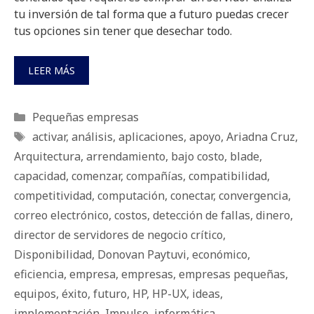
tu inversión de tal forma que a futuro puedas crecer
tus opciones sin tener que desechar todo.
LEER MÁS
Categorías
Pequeñas empresas
Etiquetas
activar
,
análisis
,
aplicaciones
,
apoyo
,
Ariadna Cruz
,
Arquitectura
,
arrendamiento
,
bajo costo
,
blade
,
capacidad
,
comenzar
,
compañías
,
compatibilidad
,
competitividad
,
computación
,
conectar
,
convergencia
,
correo electrónico
,
costos
,
detección de fallas
,
dinero
,
director de servidores de negocio crítico
,
Disponibilidad
,
Donovan Paytuvi
,
económico
,
eficiencia
,
empresa
,
empresas
,
empresas pequeñas
,
equipos
,
éxito
,
futuro
,
HP
,
HP-UX
,
ideas
,
implementación
,
Impulso
,
informática
,