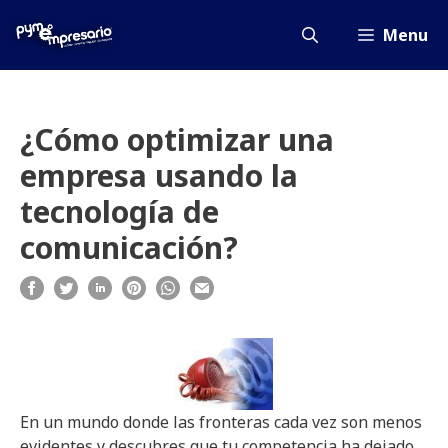
Saltar
al
Menu
contenido
¿Cómo optimizar una
empresa usando la
tecnología de
comunicación?
En un mundo donde las fronteras cada vez son menos
evidentes y descubres que tu competencia ha dejado