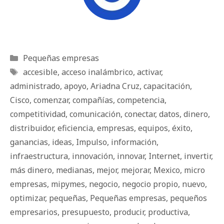
Categorías
Pequeñas empresas
Etiquetas
accesible
,
acceso inalámbrico
,
activar
,
administrado
,
apoyo
,
Ariadna Cruz
,
capacitación
,
Cisco
,
comenzar
,
compañías
,
competencia
,
competitividad
,
comunicación
,
conectar
,
datos
,
dinero
,
distribuidor
,
eficiencia
,
empresas
,
equipos
,
éxito
,
ganancias
,
ideas
,
Impulso
,
información
,
infraestructura
,
innovación
,
innovar
,
Internet
,
invertir
,
más dinero
,
medianas
,
mejor
,
mejorar
,
Mexico
,
micro
empresas
,
mipymes
,
negocio
,
negocio propio
,
nuevo
,
optimizar
,
pequeñas
,
Pequeñas empresas
,
pequeños
empresarios
,
presupuesto
,
producir
,
productiva
,