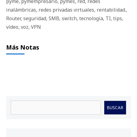
pyme
,
pymempresario
,
pymes
,
red
,
redes
inalámbricas
,
redes privadas virtuales
,
rentabilidad.
,
Router
,
seguridad
,
SMB
,
switch
,
tecnología
,
TI
,
tips
,
vídeo
,
voz
,
VPN
Más Notas
Buscar
BUSCAR