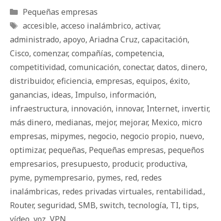
Categorías
Pequeñas empresas
Etiquetas
accesible
,
acceso inalámbrico
,
activar
,
administrado
,
apoyo
,
Ariadna Cruz
,
capacitación
,
Cisco
,
comenzar
,
compañías
,
competencia
,
competitividad
,
comunicación
,
conectar
,
datos
,
dinero
,
distribuidor
,
eficiencia
,
empresas
,
equipos
,
éxito
,
ganancias
,
ideas
,
Impulso
,
información
,
infraestructura
,
innovación
,
innovar
,
Internet
,
invertir
,
más dinero
,
medianas
,
mejor
,
mejorar
,
Mexico
,
micro
empresas
,
mipymes
,
negocio
,
negocio propio
,
nuevo
,
optimizar
,
pequeñas
,
Pequeñas empresas
,
pequeños
empresarios
,
presupuesto
,
producir
,
productiva
,
pyme
,
pymempresario
,
pymes
,
red
,
redes
inalámbricas
,
redes privadas virtuales
,
rentabilidad.
,
Router
,
seguridad
,
SMB
,
switch
,
tecnología
,
TI
,
tips
,
vídeo
,
voz
,
VPN