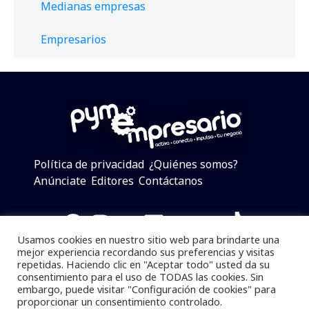
Medianas empresas
Empresarios
Política de privacidad
¿Quiénes somos?
Anúnciate
Editores
Contáctanos
Facebook
Instagram
Twitter
LinkedIn
Telegram
YouTube
TikTok
Usamos cookies en nuestro sitio web para brindarte una
mejor experiencia recordando sus preferencias y visitas
repetidas. Haciendo clic en "Aceptar todo" usted da su
consentimiento para el uso de TODAS las cookies. Sin
Pymempresario © 2025 Todos los derechos reservados.
embargo, puede visitar "Configuración de cookies" para
proporcionar un consentimiento controlado.
Se prohibe el uso de la información total o parcial sin