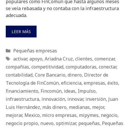
populares como FinComún que hasta algunos meses
se veía rebasada y no contaba con la infraestructura
adecuada.
LEER MÁS
Categorías
Pequeñas empresas
Etiquetas
activar
,
apoyo
,
Ariadna Cruz
,
clientes
,
comenzar
,
compañías
,
competitividad
,
computadoras
,
conectar
,
contabilidad
,
Core Bancario
,
dinero
,
Director de
Tecnología de FinComún
,
eficiencia
,
empresas
,
éxito
,
financiamiento
,
Fincomún
,
ideas
,
Impulso
,
infraestructura
,
innovación
,
innovar
,
inversión
,
Juan
Luis Hernández
,
más dinero
,
medianas
,
mejor
,
mejorar
,
Mexico
,
micro empresas
,
mipymes
,
negocio
,
negocio propio
,
nuevo
,
optimizar
,
pequeñas
,
Pequeñas