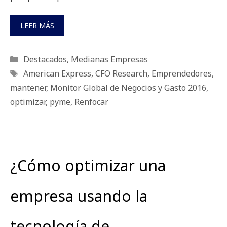
LEER MÁS
Categorías
Destacados
,
Medianas Empresas
Etiquetas
American Express
,
CFO Research
,
Emprendedores
,
mantener
,
Monitor Global de Negocios y Gasto 2016
,
optimizar
,
pyme
,
Renfocar
¿Cómo optimizar una
empresa usando la
tecnología de