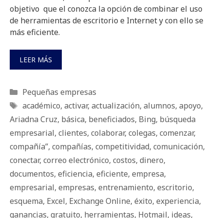
objetivo que el conozca la opción de combinar el uso
de herramientas de escritorio e Internet y con ello se
más eficiente.
LEER MÁS
Categorías
Pequeñas empresas
Etiquetas
académico
,
activar
,
actualización
,
alumnos
,
apoyo
,
Ariadna Cruz
,
básica
,
beneficiados
,
Bing
,
búsqueda
empresarial
,
clientes
,
colaborar
,
colegas
,
comenzar
,
compañía”
,
compañías
,
competitividad
,
comunicación
,
conectar
,
correo electrónico
,
costos
,
dinero
,
documentos
,
eficiencia
,
eficiente
,
empresa
,
empresarial
,
empresas
,
entrenamiento
,
escritorio
,
esquema
,
Excel
,
Exchange Online
,
éxito
,
experiencia
,
ganancias
,
gratuito
,
herramientas
,
Hotmail
,
ideas
,