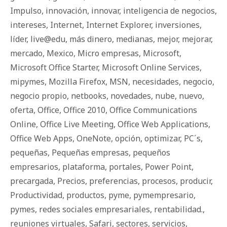
Impulso
,
innovación
,
innovar
,
inteligencia de negocios
,
intereses
,
Internet
,
Internet Explorer
,
inversiones
,
líder
,
live@edu
,
más dinero
,
medianas
,
mejor
,
mejorar
,
mercado
,
Mexico
,
Micro empresas
,
Microsoft
,
Microsoft Office Starter
,
Microsoft Online Services
,
mipymes
,
Mozilla Firefox
,
MSN
,
necesidades
,
negocio
,
negocio propio
,
netbooks
,
novedades
,
nube
,
nuevo
,
oferta
,
Office
,
Office 2010
,
Office Communications
Online
,
Office Live Meeting
,
Office Web Applications
,
Office Web Apps
,
OneNote
,
opción
,
optimizar
,
PC´s
,
pequeñas
,
Pequeñas empresas
,
pequeños
empresarios
,
plataforma
,
portales
,
Power Point
,
precargada
,
Precios
,
preferencias
,
procesos
,
producir
,
Productividad
,
productos
,
pyme
,
pymempresario
,
pymes
,
redes sociales empresariales
,
rentabilidad.
,
reuniones virtuales
,
Safari
,
sectores
,
servicios
,