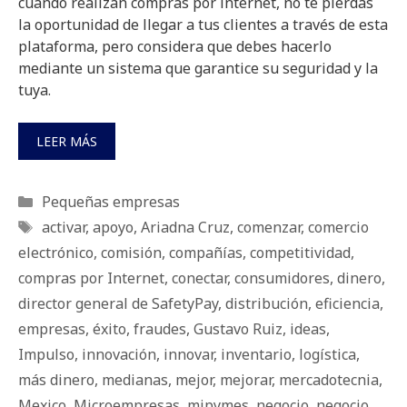
cuando realizan compras por internet, no te pierdas
la oportunidad de llegar a tus clientes a través de esta
plataforma, pero considera que debes hacerlo
mediante un sistema que garantice su seguridad y la
tuya.
LEER MÁS
Categorías
Pequeñas empresas
Etiquetas
activar
,
apoyo
,
Ariadna Cruz
,
comenzar
,
comercio
electrónico
,
comisión
,
compañías
,
competitividad
,
compras por Internet
,
conectar
,
consumidores
,
dinero
,
director general de SafetyPay
,
distribución
,
eficiencia
,
empresas
,
éxito
,
fraudes
,
Gustavo Ruiz
,
ideas
,
Impulso
,
innovación
,
innovar
,
inventario
,
logística
,
más dinero
,
medianas
,
mejor
,
mejorar
,
mercadotecnia
,
Mexico
,
Microempresas
,
mipymes
,
negocio
,
negocio