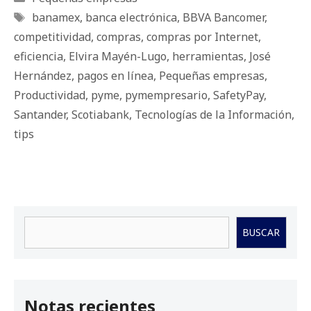
Etiquetas
banamex
,
banca electrónica
,
BBVA Bancomer
,
competitividad
,
compras
,
compras por Internet
,
eficiencia
,
Elvira Mayén-Lugo
,
herramientas
,
José
Hernández
,
pagos en línea
,
Pequeñas empresas
,
Productividad
,
pyme
,
pymempresario
,
SafetyPay
,
Santander
,
Scotiabank
,
Tecnologías de la Información
,
tips
Buscar
BUSCAR
Notas recientes