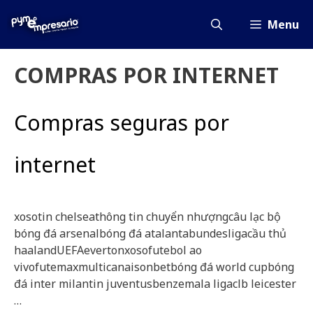
Saltar
al
Menu
contenido
COMPRAS POR INTERNET
Compras seguras por
internet
xosotin chelseathông tin chuyển nhượngcâu lạc bộ
bóng đá arsenalbóng đá atalantabundesligacầu thủ
haalandUEFAevertonxosofutebol ao
vivofutemaxmulticanaisonbetbóng đá world cupbóng
đá inter milantin juventusbenzemala ligaclb leicester
…