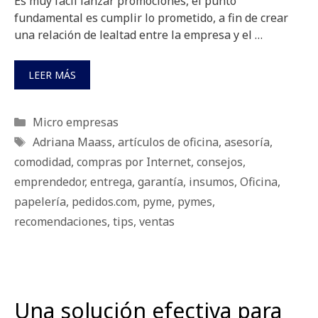
Es muy fácil lanzar promociones, el punto
fundamental es cumplir lo prometido, a fin de crear
una relación de lealtad entre la empresa y el …
LEER MÁS
Categorías
Micro empresas
Etiquetas
Adriana Maass
,
artículos de oficina
,
asesoría
,
comodidad
,
compras por Internet
,
consejos
,
emprendedor
,
entrega
,
garantía
,
insumos
,
Oficina
,
papelería
,
pedidos.com
,
pyme
,
pymes
,
recomendaciones
,
tips
,
ventas
Una solución efectiva para