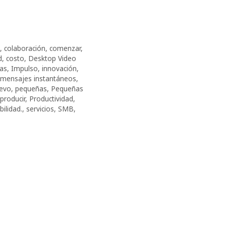
,
colaboración
,
comenzar
,
d
,
costo
,
Desktop Video
eas
,
Impulso
,
innovación
,
mensajes instantáneos
,
evo
,
pequeñas
,
Pequeñas
producir
,
Productividad
,
bilidad.
,
servicios
,
SMB
,