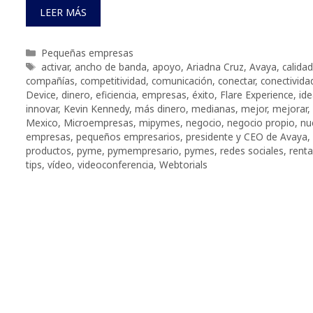
LEER MÁS
Categorías
Pequeñas empresas
Etiquetas
activar
,
ancho de banda
,
apoyo
,
Ariadna Cruz
,
Avaya
,
calidad
compañías
,
competitividad
,
comunicación
,
conectar
,
conectivida
Device
,
dinero
,
eficiencia
,
empresas
,
éxito
,
Flare Experience
,
id
innovar
,
Kevin Kennedy
,
más dinero
,
medianas
,
mejor
,
mejorar
,
Mexico
,
Microempresas
,
mipymes
,
negocio
,
negocio propio
,
nu
empresas
,
pequeños empresarios
,
presidente y CEO de Avaya
,
productos
,
pyme
,
pymempresario
,
pymes
,
redes sociales
,
renta
tips
,
vídeo
,
videoconferencia
,
Webtorials