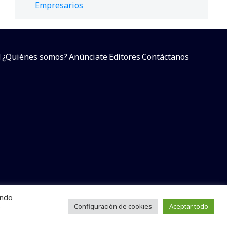
Empresarios
d
¿Quiénes somos?
Anúnciate
Editores
Contáctanos
endo
arcial sin dar referencia a la fuente.
e
Configuración de cookies
Aceptar todo