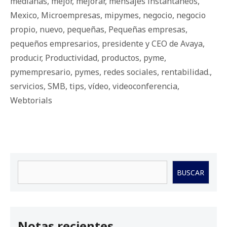
medianas
,
mejor
,
mejorar
,
mensajes instantáneos
,
Mexico
,
Microempresas
,
mipymes
,
negocio
,
negocio
propio
,
nuevo
,
pequeñas
,
Pequeñas empresas
,
pequeños empresarios
,
presidente y CEO de Avaya
,
producir
,
Productividad
,
productos
,
pyme
,
pymempresario
,
pymes
,
redes sociales
,
rentabilidad.
,
servicios
,
SMB
,
tips
,
vídeo
,
videoconferencia
,
Webtorials
Buscar
BUSCAR
Notas recientes