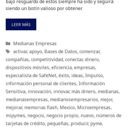
bajo resguardo de estos siempre ha sido y seguirá
siendo un botín valioso por obtener.
LEER MÁS
Categorías
Medianas Empresas
Etiquetas
activar
,
apoyo
,
Bases de Datos
,
comenzar
,
compañías
,
competitividad
,
conectar
,
dinero
,
dispositivos móviles
,
eficiencia
,
empresas
,
especialista de SafeNet
,
éxito
,
ideas
,
Impulso
,
información personal de clientes
,
Información
Sensitiva
,
innovación
,
innovar
,
más dinero
,
medianas
,
medianasempresas
,
medianosempresarios
,
mejor
,
mejorar
,
memorias flash
,
Mexico
,
Microempresas
,
mipymes
,
negocio
,
negocio propio
,
nuevo
,
números de
tarjetas de crédito
,
pequeñas
,
producir
,
pyme
,