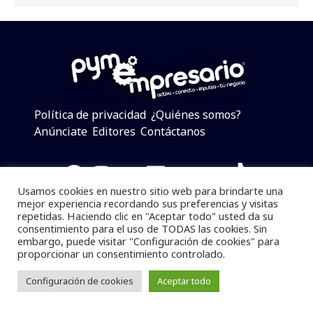
Política de privacidad
¿Quiénes somos?
Anúnciate
Editores
Contáctanos
Facebook
Instagram
Twitter
LinkedIn
Telegram
YouTube
TikTok
Usamos cookies en nuestro sitio web para brindarte una
mejor experiencia recordando sus preferencias y visitas
repetidas. Haciendo clic en "Aceptar todo" usted da su
consentimiento para el uso de TODAS las cookies. Sin
Pymempresario © 2025 Todos los derechos reservados.
embargo, puede visitar "Configuración de cookies" para
proporcionar un consentimiento controlado.
Se prohibe el uso de la información total o parcial sin
dar referencia a la fuente.
Configuración de cookies
Aceptar todo
Desarrollado por
yalla ya!