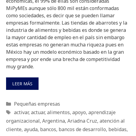
económicas, el 99% de ellas son consideradas
MiPyMEs aunque sólo 800 mil están conformadas
como sociedades, es decir que se pueden llamar
empresas formalmente. Las tiendas de abarrotes y la
industria de alimentos y bebidas es donde se genera
la mayor cantidad de empleo en el país sin embargo
estas empresas no generan mucha riqueza pues en
México hay un modelo económico basado en la gran
empresa y por ende una brecha de competitividad
muy grande.
LEER MÁS
Categorías
Pequeñas empresas
Etiquetas
activar
,
actuar
,
alimentos
,
apoyo
,
aprendizaje
organizacional
,
Argentina
,
Ariadna Cruz
,
atención al
cliente
,
ayuda
,
bancos
,
bancos de desarrollo
,
bebidas
,