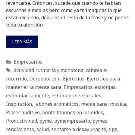
levantarse. Entonces, sucede que cuando te hablan
escuchas a medias pero como ya te imaginas lo que
están diciendo, deduces el resto de la frase y no pones
toda tu atención.
LEER MÁS
Categorías
Empresarios
Etiquetas
actividad rutinaria y monótona
,
cambia el
recorrido
,
Derebote.com
,
Ejercicios
,
Ejercicios para
mantener la mente sana
,
Empresarios
,
esponjas
,
estimular la mente
,
estímulos sensoriales
,
Inspiración
,
jabones aromáticos
,
mente sana
,
música
,
Placer auditivo
,
ponte tapones en los oídos
,
Productividad
,
pyme
,
pymempresario
,
pymes
,
rendimiento
,
salud
,
sentarse a desayunar
,
té
,
tips
,