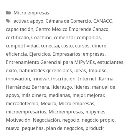
Categorías
Micro empresas
Etiquetas
activar
,
apoyo
,
Cámara de Comercio
,
CANACO
,
capacitación
,
Centro México Emprende Canaco
,
certificado
,
Coaching
,
comenzar
,
compañías
,
competitividad
,
conectar
,
costo
,
cursos
,
dinero
,
eficiencia
,
Ejercicios
,
Empresarios
,
empresas
,
Entrenamiento Gerencial para MiPyMEs
,
estudiantes
,
éxito
,
habilidades gerenciales
,
ideas
,
Impulso
,
innovación
,
innovar
,
inscripción
,
Internet
,
Karina
Hernández Barrera
,
liderazgo
,
líderes
,
manual de
apoyo
,
más dinero
,
medianas
,
mejor
,
mejorar
,
mercadotecnia
,
Mexico
,
Micro empresas
,
microempresarios
,
Microempresas
,
mipymes
,
Motivación
,
Negociación
,
negocio
,
negocio propio
,
nuevo
,
pequeñas
,
plan de negocios
,
producir
,