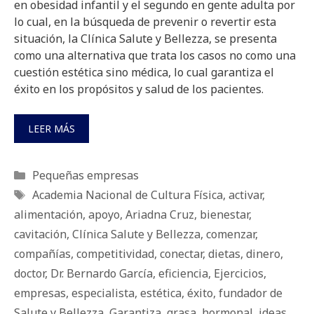
en obesidad infantil y el segundo en gente adulta por
lo cual, en la búsqueda de prevenir o revertir esta
situación, la Clínica Salute y Bellezza, se presenta
como una alternativa que trata los casos no como una
cuestión estética sino médica, lo cual garantiza el
éxito en los propósitos y salud de los pacientes.
LEER MÁS
Categorías
Pequeñas empresas
Etiquetas
Academia Nacional de Cultura Física
,
activar
,
alimentación
,
apoyo
,
Ariadna Cruz
,
bienestar
,
cavitación
,
Clínica Salute y Bellezza
,
comenzar
,
compañías
,
competitividad
,
conectar
,
dietas
,
dinero
,
doctor
,
Dr. Bernardo García
,
eficiencia
,
Ejercicios
,
empresas
,
especialista
,
estética
,
éxito
,
fundador de
Salute y Bellezza
,
Garantiza
,
grasa
,
hormonal
,
ideas
,