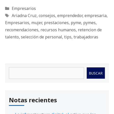
Categorías
Empresarios
Etiquetas
Ariadna Cruz
,
consejos
,
emprendedor
,
empresaria
,
Empresarios
,
mujer
,
prestaciones
,
pyme
,
pymes
,
recomendaciones
,
recursos humanos
,
retencion de
talento
,
selección de personal
,
tips
,
trabajadoras
Buscar
BUSCAR
Notas recientes