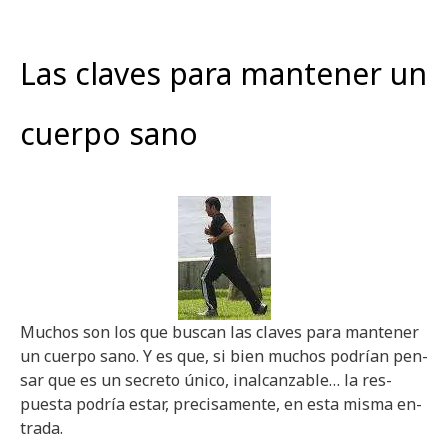
Las claves para mantener un
cuerpo sano
Mu­chos son los que bus­can las cla­ves para man­te­ner
un cuer­po sano. Y es que, si bien mu­chos po­drían pen­
sar que es un se­cre­to único, inal­can­za­ble… la res­
pues­ta po­dría estar, pre­ci­sa­men­te, en esta misma en­
tra­da.