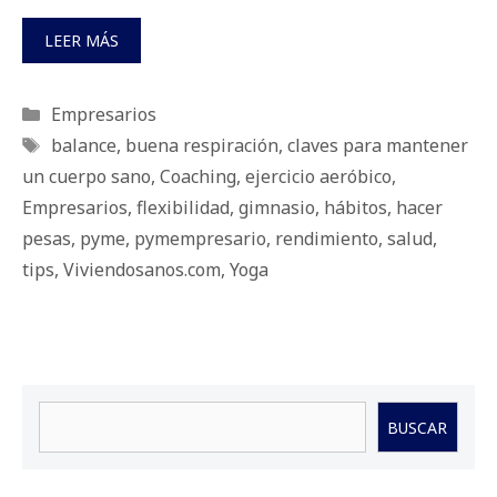
LEER MÁS
Categorías
Empresarios
Etiquetas
balance
,
buena res­pi­ra­ción
,
claves para mantener
un cuerpo sano
,
Coaching
,
ejer­ci­cio ae­ró­bi­co
,
Empresarios
,
fle­xi­bi­li­dad
,
gim­na­sio
,
há­bi­tos
,
hacer
pesas
,
pyme
,
pymempresario
,
rendimiento
,
salud
,
tips
,
Viviendosanos.com
,
Yoga
Buscar
BUSCAR