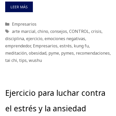
LEER MÁS
Categorías
Empresarios
Etiquetas
arte marcial
,
chino
,
consejos
,
CONTROL
,
crisis
,
disciplina
,
ejercicio
,
emociones negativas
,
emprendedor
,
Empresarios
,
estrés
,
kung fu
,
meditación
,
obesidad
,
pyme
,
pymes
,
recomendaciones
,
tai chi
,
tips
,
wushu
Ejercicio para luchar contra
el estrés y la ansiedad