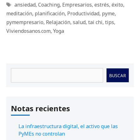
Etiquetas
ansiedad
,
Coaching
,
Empresarios
,
estrés
,
éxito
,
meditación
,
planificación
,
Productividad
,
pyme
,
pymempresario
,
Relajación
,
salud
,
tai chi
,
tips
,
Viviendosanos.com
,
Yoga
Buscar
BUSCAR
Notas recientes
La infraestructura digital, el activo que las
PyMEs no controlan