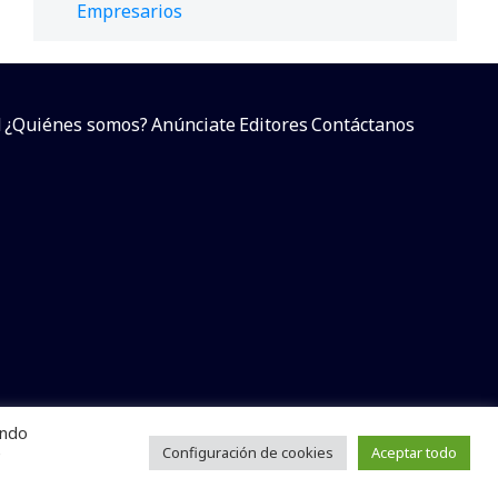
Empresarios
d
¿Quiénes somos?
Anúnciate
Editores
Contáctanos
endo
arcial sin dar referencia a la fuente.
e
Configuración de cookies
Aceptar todo