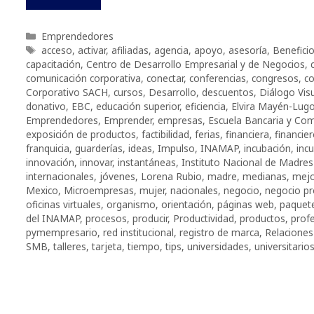
Categorías
Emprendedores
Etiquetas
acceso
,
activar
,
afiliadas
,
agencia
,
apoyo
,
asesoría
,
Benefici
capacitación
,
Centro de Desarrollo Empresarial y de Negocios
,
comunicación corporativa
,
conectar
,
conferencias
,
congresos
,
co
Corporativo SACH
,
cursos
,
Desarrollo
,
descuentos
,
Diálogo Vis
donativo
,
EBC
,
educación superior
,
eficiencia
,
Elvira Mayén-Lug
Emprendedores
,
Emprender
,
empresas
,
Escuela Bancaria y Com
exposición de productos
,
factibilidad
,
ferias
,
financiera
,
financie
franquicia
,
guarderías
,
ideas
,
Impulso
,
INAMAP
,
incubación
,
inc
innovación
,
innovar
,
instantáneas
,
Instituto Nacional de Madres
internacionales
,
jóvenes
,
Lorena Rubio
,
madre
,
medianas
,
mejo
Mexico
,
Microempresas
,
mujer
,
nacionales
,
negocio
,
negocio pr
oficinas virtuales
,
organismo
,
orientación
,
páginas web
,
paquet
del INAMAP
,
procesos
,
producir
,
Productividad
,
productos
,
profe
pymempresario
,
red institucional
,
registro de marca
,
Relaciones
SMB
,
talleres
,
tarjeta
,
tiempo
,
tips
,
universidades
,
universitario