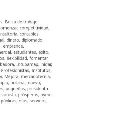
os
,
Bolsa de trabajo
,
comenzar
,
competitividad
,
nsultoría
,
contables
,
ual
,
dinero
,
diplomado
,
o
,
emprende
,
ercial
,
estudiantes
,
éxito
,
ros
,
fle­xi­bi­li­dad
,
fomentar
,
ubadora
,
Incubamap
,
iniciar
,
 Profesionistas
,
Institutos
,
r
,
Mejora
,
mercadotecnia
,
opio
,
notarial
,
nuevo
,
es
,
pequeñas
,
presidenta
sionista
,
prósperos
,
pyme
,
 públicas
,
rifas
,
servicios
,
s