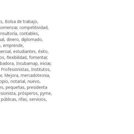
os
,
Bolsa de trabajo
,
comenzar
,
competitividad
,
nsultoría
,
contables
,
ual
,
dinero
,
diplomado
,
o
,
emprende
,
ercial
,
estudiantes
,
éxito
,
ros
,
fle­xi­bi­li­dad
,
fomentar
,
ubadora
,
Incubamap
,
iniciar
,
 Profesionistas
,
Institutos
,
r
,
Mejora
,
mercadotecnia
,
opio
,
notarial
,
nuevo
,
es
,
pequeñas
,
presidenta
sionista
,
prósperos
,
pyme
,
 públicas
,
rifas
,
servicios
,
s