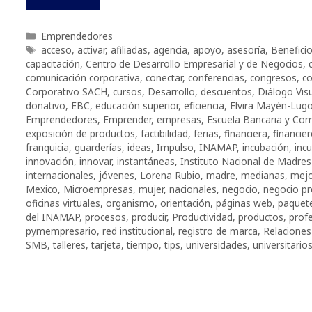
Categorías
Emprendedores
Etiquetas
acceso
,
activar
,
afiliadas
,
agencia
,
apoyo
,
asesoría
,
Benefici
capacitación
,
Centro de Desarrollo Empresarial y de Negocios
,
comunicación corporativa
,
conectar
,
conferencias
,
congresos
,
co
Corporativo SACH
,
cursos
,
Desarrollo
,
descuentos
,
Diálogo Vis
donativo
,
EBC
,
educación superior
,
eficiencia
,
Elvira Mayén-Lug
Emprendedores
,
Emprender
,
empresas
,
Escuela Bancaria y Com
exposición de productos
,
factibilidad
,
ferias
,
financiera
,
financie
franquicia
,
guarderías
,
ideas
,
Impulso
,
INAMAP
,
incubación
,
inc
innovación
,
innovar
,
instantáneas
,
Instituto Nacional de Madres
internacionales
,
jóvenes
,
Lorena Rubio
,
madre
,
medianas
,
mejo
Mexico
,
Microempresas
,
mujer
,
nacionales
,
negocio
,
negocio pr
oficinas virtuales
,
organismo
,
orientación
,
páginas web
,
paquet
del INAMAP
,
procesos
,
producir
,
Productividad
,
productos
,
profe
pymempresario
,
red institucional
,
registro de marca
,
Relaciones
SMB
,
talleres
,
tarjeta
,
tiempo
,
tips
,
universidades
,
universitario