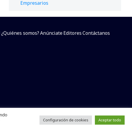
Empresarios
d
¿Quiénes somos?
Anúnciate
Editores
Contáctanos
endo
arcial sin dar referencia a la fuente.
e
Configuración de cookies
Aceptar todo