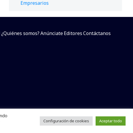
Empresarios
d
¿Quiénes somos?
Anúnciate
Editores
Contáctanos
endo
arcial sin dar referencia a la fuente.
e
Configuración de cookies
Aceptar todo