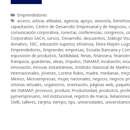
Categorías
Emprendedores
Etiquetas
acceso
,
activar
,
afiliadas
,
agencia
,
apoyo
,
asesoría
,
Benefici
capacitación
,
Centro de Desarrollo Empresarial y de Negocios
,
comunicación corporativa
,
conectar
,
conferencias
,
congresos
,
co
Corporativo SACH
,
cursos
,
Desarrollo
,
descuentos
,
Diálogo Vis
donativo
,
EBC
,
educación superior
,
eficiencia
,
Elvira Mayén-Lug
Emprendedores
,
Emprender
,
empresas
,
Escuela Bancaria y Com
exposición de productos
,
factibilidad
,
ferias
,
financiera
,
financie
franquicia
,
guarderías
,
ideas
,
Impulso
,
INAMAP
,
incubación
,
inc
innovación
,
innovar
,
instantáneas
,
Instituto Nacional de Madres
internacionales
,
jóvenes
,
Lorena Rubio
,
madre
,
medianas
,
mejo
Mexico
,
Microempresas
,
mujer
,
nacionales
,
negocio
,
negocio pr
oficinas virtuales
,
organismo
,
orientación
,
páginas web
,
paquet
del INAMAP
,
procesos
,
producir
,
Productividad
,
productos
,
profe
pymempresario
,
red institucional
,
registro de marca
,
Relaciones
SMB
,
talleres
,
tarjeta
,
tiempo
,
tips
,
universidades
,
universitario