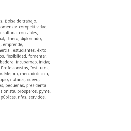
os
,
Bolsa de trabajo
,
comenzar
,
competitividad
,
nsultoría
,
contables
,
ual
,
dinero
,
diplomado
,
o
,
emprende
,
ercial
,
estudiantes
,
éxito
,
ros
,
fle­xi­bi­li­dad
,
fomentar
,
ubadora
,
Incubamap
,
iniciar
,
 Profesionistas
,
Institutos
,
r
,
Mejora
,
mercadotecnia
,
opio
,
notarial
,
nuevo
,
es
,
pequeñas
,
presidenta
sionista
,
prósperos
,
pyme
,
 públicas
,
rifas
,
servicios
,
s