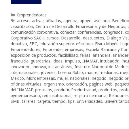
Categorías
Emprendedores
Etiquetas
acceso
,
activar
,
afiliadas
,
agencia
,
apoyo
,
asesoría
,
Benefici
capacitación
,
Centro de Desarrollo Empresarial y de Negocios
,
comunicación corporativa
,
conectar
,
conferencias
,
congresos
,
co
Corporativo SACH
,
cursos
,
Desarrollo
,
descuentos
,
Diálogo Vis
donativo
,
EBC
,
educación superior
,
eficiencia
,
Elvira Mayén-Lug
Emprendedores
,
Emprender
,
empresas
,
Escuela Bancaria y Com
exposición de productos
,
factibilidad
,
ferias
,
financiera
,
financie
franquicia
,
guarderías
,
ideas
,
Impulso
,
INAMAP
,
incubación
,
inc
innovación
,
innovar
,
instantáneas
,
Instituto Nacional de Madres
internacionales
,
jóvenes
,
Lorena Rubio
,
madre
,
medianas
,
mejo
Mexico
,
Microempresas
,
mujer
,
nacionales
,
negocio
,
negocio pr
oficinas virtuales
,
organismo
,
orientación
,
páginas web
,
paquet
del INAMAP
,
procesos
,
producir
,
Productividad
,
productos
,
profe
pymempresario
,
red institucional
,
registro de marca
,
Relaciones
SMB
,
talleres
,
tarjeta
,
tiempo
,
tips
,
universidades
,
universitario