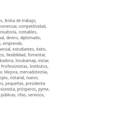
os
,
Bolsa de trabajo
,
comenzar
,
competitividad
,
nsultoría
,
contables
,
ual
,
dinero
,
diplomado
,
o
,
emprende
,
ercial
,
estudiantes
,
éxito
,
ros
,
fle­xi­bi­li­dad
,
fomentar
,
ubadora
,
Incubamap
,
iniciar
,
 Profesionistas
,
Institutos
,
r
,
Mejora
,
mercadotecnia
,
opio
,
notarial
,
nuevo
,
es
,
pequeñas
,
presidenta
sionista
,
prósperos
,
pyme
,
 públicas
,
rifas
,
servicios
,
s