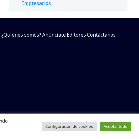
Empresarios
d
¿Quiénes somos?
Anúnciate
Editores
Contáctanos
endo
arcial sin dar referencia a la fuente.
e
Configuración de cookies
Aceptar todo