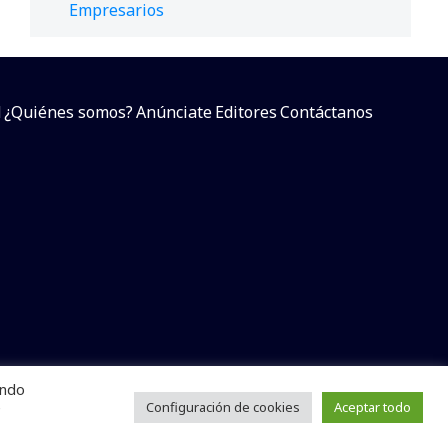
Empresarios
d
¿Quiénes somos?
Anúnciate
Editores
Contáctanos
endo
arcial sin dar referencia a la fuente.
e
Configuración de cookies
Aceptar todo