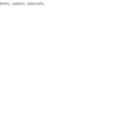
alento
,
salario
,
selección
,