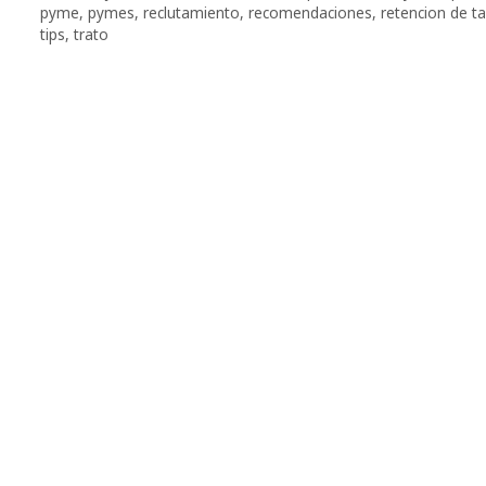
pyme
,
pymes
,
reclutamiento
,
recomendaciones
,
retencion de t
tips
,
trato