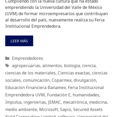
Cumpliendo con la nueva cultura que ha estado
emprendiendo la Universidad del Valle de México
(UVM) de formar microempresarios que contribuyan
al desarrollo del país, nuevamente realiza su Feria
Institucional Emprendedora.
LEER MÁS
Categorías
Emprendedores
Etiquetas
agropecuarias
,
alimentos
,
biología
,
ciencia
,
ciencias de los materiales
,
Ciencias exactas
,
ciencias
sociales
,
comunicación
,
Coparmex
,
divulgación
,
Educación Financiera Banamex
,
Feria Institucional
Emprendedora UVM
,
Fundación E
,
humanidades
,
Impulsa
,
ingenierías
,
JEMAC
,
mecatrónica
,
medicina
,
medio ambiente
,
Microsoft
,
Sayco
,
Secured Assets
Yield Corporation Limited
,
software
,
Universidad del