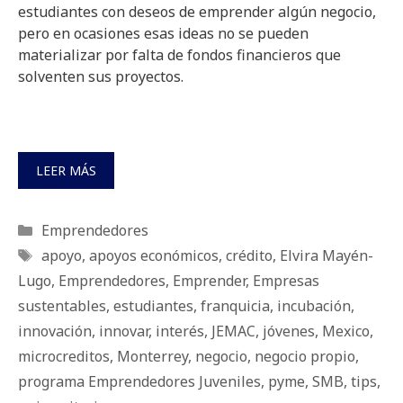
estudiantes con deseos de emprender algún negocio,
pero en ocasiones esas ideas no se pueden
materializar por falta de fondos financieros que
solventen sus proyectos.
LEER MÁS
Categorías
Emprendedores
Etiquetas
apoyo
,
apoyos económicos
,
crédito
,
Elvira Mayén-
Lugo
,
Emprendedores
,
Emprender
,
Empresas
sustentables
,
estudiantes
,
franquicia
,
incubación
,
innovación
,
innovar
,
interés
,
JEMAC
,
jóvenes
,
Mexico
,
microcreditos
,
Monterrey
,
negocio
,
negocio propio
,
programa Emprendedores Juveniles
,
pyme
,
SMB
,
tips
,