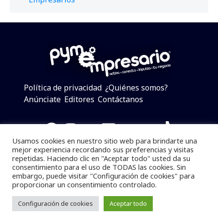
Política de privacidad
¿Quiénes somos?
Anúnciate
Editores
Contáctanos
Facebook
Instagram
Twitter
LinkedIn
Telegram
YouTube
TikTok
Usamos cookies en nuestro sitio web para brindarte una
mejor experiencia recordando sus preferencias y visitas
repetidas. Haciendo clic en "Aceptar todo" usted da su
consentimiento para el uso de TODAS las cookies. Sin
Pymempresario © 2025 Todos los derechos reservados.
embargo, puede visitar "Configuración de cookies" para
proporcionar un consentimiento controlado.
Se prohibe el uso de la información total o parcial sin
dar referencia a la fuente.
Configuración de cookies
Aceptar todo
Desarrollado por
yalla ya!