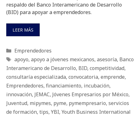
respaldo del Banco Interamericano de Desarrollo
(BID) para apoyar a emprendedores.
LEER MÁS
Categorías
Emprendedores
Etiquetas
apoyo
,
apoyo a jóvenes mexicanos
,
asesoría
,
Banco
Interamericano de Desarrollo
,
BID
,
competitividad
,
consultaría especializada
,
convocatoria
,
emprende
,
Emprendedores
,
financiamiento
,
incubación
,
innovación
,
JEMAC
,
Jóvenes Empresarios por México
,
Juventud
,
mipymes
,
pyme
,
pymempresario
,
servicios
de formación
,
tips
,
YBI
,
Youth Business International