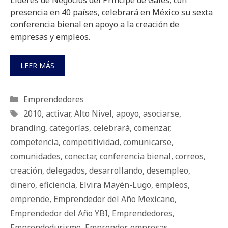
Líderes de Negocios del Príncipe de Gales, con
presencia en 40 países, celebrará en México su sexta
conferencia bienal en apoyo a la creación de
empresas y empleos.
LEER MÁS
Categorías
Emprendedores
Etiquetas
2010
,
activar
,
Alto Nivel
,
apoyo
,
asociarse
,
branding
,
categorías
,
celebrará
,
comenzar
,
competencia
,
competitividad
,
comunicarse
,
comunidades
,
conectar
,
conferencia bienal
,
correos
,
creación
,
delegados
,
desarrollando
,
desempleo
,
dinero
,
eficiencia
,
Elvira Mayén-Lugo
,
empleos
,
emprende
,
Emprendedor del Año Mexicano
,
Emprendedor del Año YBI
,
Emprendedores
,
Emprendedurismo
,
Emprender
,
empresas
,