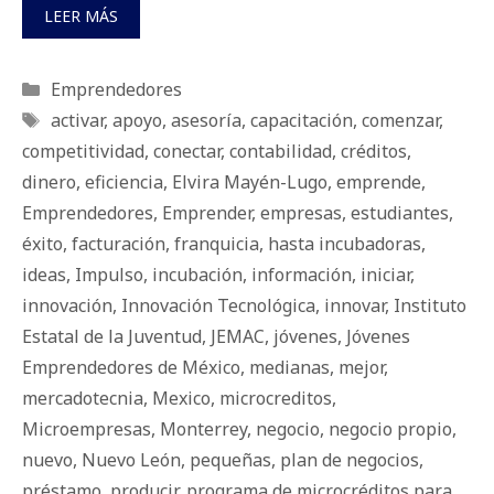
LEER MÁS
Categorías
Emprendedores
Etiquetas
activar
,
apoyo
,
asesoría
,
capacitación
,
comenzar
,
competitividad
,
conectar
,
contabilidad
,
créditos
,
dinero
,
eficiencia
,
Elvira Mayén-Lugo
,
emprende
,
Emprendedores
,
Emprender
,
empresas
,
estudiantes
,
éxito
,
facturación
,
franquicia
,
hasta incubadoras
,
ideas
,
Impulso
,
incubación
,
información
,
iniciar
,
innovación
,
Innovación Tecnológica
,
innovar
,
Instituto
Estatal de la Juventud
,
JEMAC
,
jóvenes
,
Jóvenes
Emprendedores de México
,
medianas
,
mejor
,
mercadotecnia
,
Mexico
,
microcreditos
,
Microempresas
,
Monterrey
,
negocio
,
negocio propio
,
nuevo
,
Nuevo León
,
pequeñas
,
plan de negocios
,
préstamo
,
producir
,
programa de microcréditos para