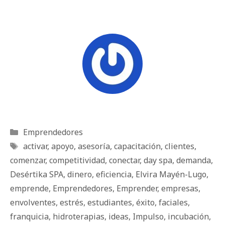
Categorías
Emprendedores
Etiquetas
activar
,
apoyo
,
asesoría
,
capacitación
,
clientes
,
comenzar
,
competitividad
,
conectar
,
day spa
,
demanda
,
Desértika SPA
,
dinero
,
eficiencia
,
Elvira Mayén-Lugo
,
emprende
,
Emprendedores
,
Emprender
,
empresas
,
envolventes
,
estrés
,
estudiantes
,
éxito
,
faciales
,
franquicia
,
hidroterapias
,
ideas
,
Impulso
,
incubación
,