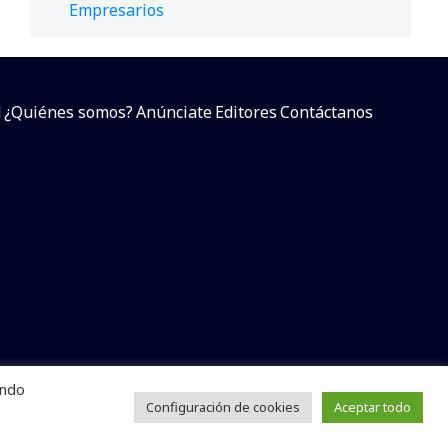
Empresarios
d
¿Quiénes somos?
Anúnciate
Editores
Contáctanos
endo
arcial sin dar referencia a la fuente.
e
Configuración de cookies
Aceptar todo