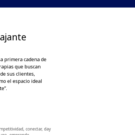
ajante
la primera cadena de
erapias que buscan
 de sus clientes,
mo el espacio ideal
te”.
mpetitividad
,
conectar
,
day
Lugo
,
emprende
,