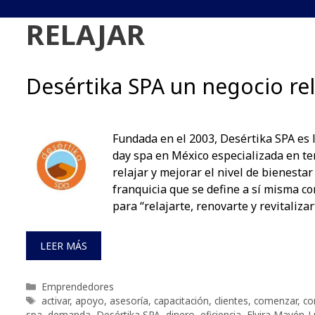
RELAJAR
Desértika SPA un negocio rel
Fundada en el 2003, Desértika SPA es 
day spa en México especializada en t
relajar y mejorar el nivel de bienestar
franquicia que se define a sí misma co
para “relajarte, renovarte y revitalizar
LEER MÁS
Categorías
Emprendedores
Etiquetas
activar
,
apoyo
,
asesoría
,
capacitación
,
clientes
,
comenzar
,
co
spa
,
demanda
,
Desértika SPA
,
dinero
,
eficiencia
,
Elvira Mayén-