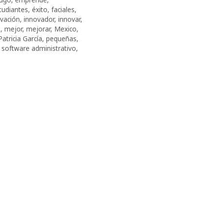
tudiantes
,
éxito
,
faciales
,
vación
,
innovador
,
innovar
,
s
,
mejor
,
mejorar
,
Mexico
,
Patricia García
,
pequeñas
,
,
software administrativo
,