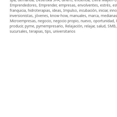
Emprendedores
,
Emprender
,
empresas
,
envolventes
,
estrés
,
es
franquicia
,
hidroterapias
,
ideas
,
Impulso
,
incubación
,
iniciar
,
inno
inversionistas
,
jóvenes
,
know-how
,
manuales
,
marca
,
mediana
Microempresas
,
negocio
,
negocio propio
,
nuevo
,
oportunidad
,
producir
,
pyme
,
pymempresario
,
Relajación
,
relajar
,
salud
,
SMB
sucursales
,
terapias
,
tips
,
universitarios