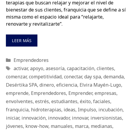
terapias que buscan relajar y mejorar el nivel de
bienestar de sus clientes, franquicia que se define a sí
misma como el espacio ideal para “relajarte,
renovarte y revitalizarte”.
LEER MÁS
Categorías
Emprendedores
Etiquetas
activar
,
apoyo
,
asesoría
,
capacitación
,
clientes
,
comenzar
,
competitividad
,
conectar
,
day spa
,
demanda
,
Desértika SPA
,
dinero
,
eficiencia
,
Elvira Mayén-Lugo
,
emprende
,
Emprendedores
,
Emprender
,
empresas
,
envolventes
,
estrés
,
estudiantes
,
éxito
,
faciales
,
franquicia
,
hidroterapias
,
ideas
,
Impulso
,
incubación
,
iniciar
,
innovación
,
innovador
,
innovar
,
inversionistas
,
jóvenes
,
know-how
,
manuales
,
marca
,
medianas
,