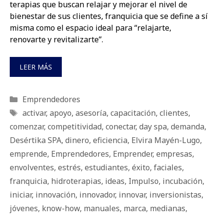
terapias que buscan relajar y mejorar el nivel de
bienestar de sus clientes, franquicia que se define a sí
misma como el espacio ideal para “relajarte,
renovarte y revitalizarte”.
LEER MÁS
Categorías
Emprendedores
Etiquetas
activar
,
apoyo
,
asesoría
,
capacitación
,
clientes
,
comenzar
,
competitividad
,
conectar
,
day spa
,
demanda
,
Desértika SPA
,
dinero
,
eficiencia
,
Elvira Mayén-Lugo
,
emprende
,
Emprendedores
,
Emprender
,
empresas
,
envolventes
,
estrés
,
estudiantes
,
éxito
,
faciales
,
franquicia
,
hidroterapias
,
ideas
,
Impulso
,
incubación
,
iniciar
,
innovación
,
innovador
,
innovar
,
inversionistas
,
jóvenes
,
know-how
,
manuales
,
marca
,
medianas
,