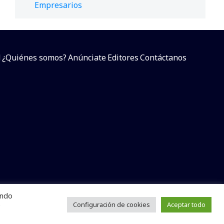
Empresarios
d
¿Quiénes somos?
Anúnciate
Editores
Contáctanos
endo
arcial sin dar referencia a la fuente.
e
Configuración de cookies
Aceptar todo