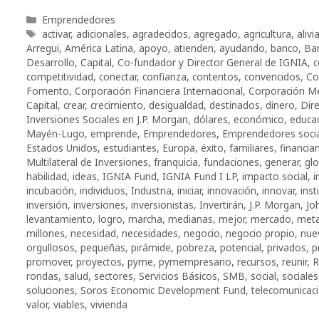
Categorías
Emprendedores
Etiquetas
activar
,
adicionales
,
agradecidos
,
agregado
,
agricultura
,
alivia
Arregui
,
América Latina
,
apoyo
,
atienden
,
ayudando
,
banco
,
Ba
Desarrollo
,
Capital
,
Co-fundador y Director General de IGNIA
,
c
competitividad
,
conectar
,
confianza
,
contentos
,
convencidos
,
Co
Fomento
,
Corporación Financiera Internacional
,
Corporación Me
Capital
,
crear
,
crecimiento
,
desigualdad
,
destinados
,
dinero
,
Dir
Inversiones Sociales en J.P. Morgan
,
dólares
,
económico
,
educa
Mayén-Lugo
,
emprende
,
Emprendedores
,
Emprendedores soci
Estados Unidos
,
estudiantes
,
Europa
,
éxito
,
familiares
,
financia
Multilateral de Inversiones
,
franquicia
,
fundaciones
,
generar
,
gl
habilidad
,
ideas
,
IGNIA Fund
,
IGNIA Fund I LP
,
impacto social
,
i
incubación
,
individuos
,
Industria
,
iniciar
,
innovación
,
innovar
,
inst
inversión
,
inversiones
,
inversionistas
,
Invertirán
,
J.P. Morgan
,
Jo
levantamiento
,
logro
,
marcha
,
medianas
,
mejor
,
mercado
,
met
millones
,
necesidad
,
necesidades
,
negocio
,
negocio propio
,
nue
orgullosos
,
pequeñas
,
pirámide
,
pobreza
,
potencial
,
privados
,
p
promover
,
proyectos
,
pyme
,
pymempresario
,
recursos
,
reunir
,
R
rondas
,
salud
,
sectores
,
Servicios Básicos
,
SMB
,
social
,
sociales
soluciones
,
Soros Economic Development Fund
,
telecomunicac
valor
,
viables
,
vivienda