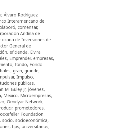
r
,
Álvaro Rodríguez
nco Interamericano de
olaboró
,
comenzar
,
rporación Andina de
xicana de Inversiones de
ector General de
ción
,
eficiencia
,
Elvira
ales
,
Emprender
,
empresas
,
miento
,
fondo
,
Fondo
obales
,
gran
,
grande
,
mpulsar
,
Impulso
,
ituciones públicas
,
hn M. Buley Jr
,
jóvenes
,
a
,
Mexico
,
Microempresas
,
vo
,
Omidyar Network
,
roducir
,
prometedores
,
ockefeller Foundation
,
,
socio
,
socioeconómica
,
iones
,
tips
,
universitarios
,