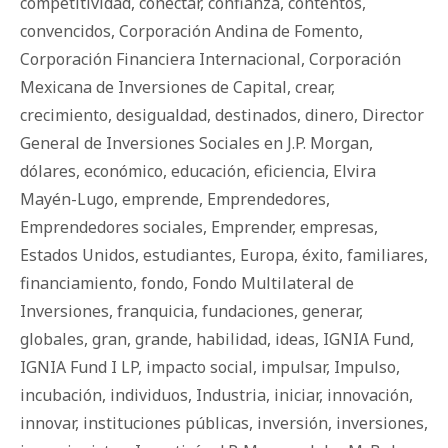
competitividad
,
conectar
,
confianza
,
contentos
,
convencidos
,
Corporación Andina de Fomento
,
Corporación Financiera Internacional
,
Corporación
Mexicana de Inversiones de Capital
,
crear
,
crecimiento
,
desigualdad
,
destinados
,
dinero
,
Director
General de Inversiones Sociales en J.P. Morgan
,
dólares
,
económico
,
educación
,
eficiencia
,
Elvira
Mayén-Lugo
,
emprende
,
Emprendedores
,
Emprendedores sociales
,
Emprender
,
empresas
,
Estados Unidos
,
estudiantes
,
Europa
,
éxito
,
familiares
,
financiamiento
,
fondo
,
Fondo Multilateral de
Inversiones
,
franquicia
,
fundaciones
,
generar
,
globales
,
gran
,
grande
,
habilidad
,
ideas
,
IGNIA Fund
,
IGNIA Fund I LP
,
impacto social
,
impulsar
,
Impulso
,
incubación
,
individuos
,
Industria
,
iniciar
,
innovación
,
innovar
,
instituciones públicas
,
inversión
,
inversiones
,