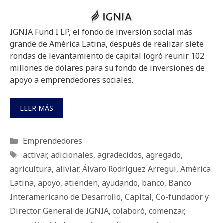
IGNIA Fund I LP, el fondo de inversión social más
grande de América Latina, después de realizar siete
rondas de levantamiento de capital logró reunir 102
millones de dólares para su fondo de inversiones de
apoyo a emprendedores sociales.
LEER MÁS
Categorías
Emprendedores
Etiquetas
activar
,
adicionales
,
agradecidos
,
agregado
,
agricultura
,
aliviar
,
Álvaro Rodríguez Arregui
,
América
Latina
,
apoyo
,
atienden
,
ayudando
,
banco
,
Banco
Interamericano de Desarrollo
,
Capital
,
Co-fundador y
Director General de IGNIA
,
colaboró
,
comenzar
,