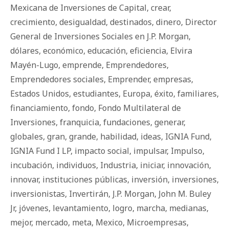
Mexicana de Inversiones de Capital
,
crear
,
crecimiento
,
desigualdad
,
destinados
,
dinero
,
Director
General de Inversiones Sociales en J.P. Morgan
,
dólares
,
económico
,
educación
,
eficiencia
,
Elvira
Mayén-Lugo
,
emprende
,
Emprendedores
,
Emprendedores sociales
,
Emprender
,
empresas
,
Estados Unidos
,
estudiantes
,
Europa
,
éxito
,
familiares
,
financiamiento
,
fondo
,
Fondo Multilateral de
Inversiones
,
franquicia
,
fundaciones
,
generar
,
globales
,
gran
,
grande
,
habilidad
,
ideas
,
IGNIA Fund
,
IGNIA Fund I LP
,
impacto social
,
impulsar
,
Impulso
,
incubación
,
individuos
,
Industria
,
iniciar
,
innovación
,
innovar
,
instituciones públicas
,
inversión
,
inversiones
,
inversionistas
,
Invertirán
,
J.P. Morgan
,
John M. Buley
Jr
,
jóvenes
,
levantamiento
,
logro
,
marcha
,
medianas
,
mejor
,
mercado
,
meta
,
Mexico
,
Microempresas
,