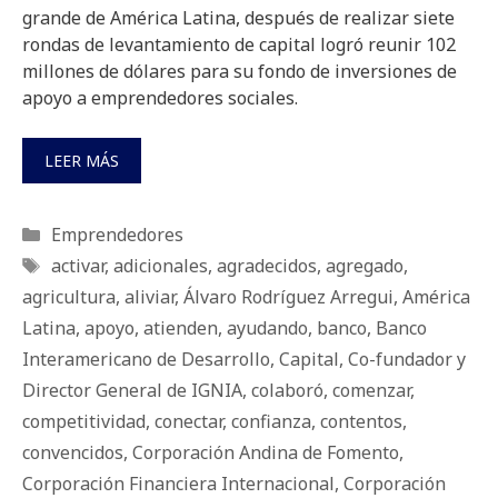
grande de América Latina, después de realizar siete
rondas de levantamiento de capital logró reunir 102
millones de dólares para su fondo de inversiones de
apoyo a emprendedores sociales.
LEER MÁS
Categorías
Emprendedores
Etiquetas
activar
,
adicionales
,
agradecidos
,
agregado
,
agricultura
,
aliviar
,
Álvaro Rodríguez Arregui
,
América
Latina
,
apoyo
,
atienden
,
ayudando
,
banco
,
Banco
Interamericano de Desarrollo
,
Capital
,
Co-fundador y
Director General de IGNIA
,
colaboró
,
comenzar
,
competitividad
,
conectar
,
confianza
,
contentos
,
convencidos
,
Corporación Andina de Fomento
,
Corporación Financiera Internacional
,
Corporación