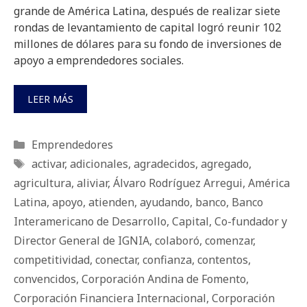
grande de América Latina, después de realizar siete
rondas de levantamiento de capital logró reunir 102
millones de dólares para su fondo de inversiones de
apoyo a emprendedores sociales.
LEER MÁS
Categorías
Emprendedores
Etiquetas
activar
,
adicionales
,
agradecidos
,
agregado
,
agricultura
,
aliviar
,
Álvaro Rodríguez Arregui
,
América
Latina
,
apoyo
,
atienden
,
ayudando
,
banco
,
Banco
Interamericano de Desarrollo
,
Capital
,
Co-fundador y
Director General de IGNIA
,
colaboró
,
comenzar
,
competitividad
,
conectar
,
confianza
,
contentos
,
convencidos
,
Corporación Andina de Fomento
,
Corporación Financiera Internacional
,
Corporación