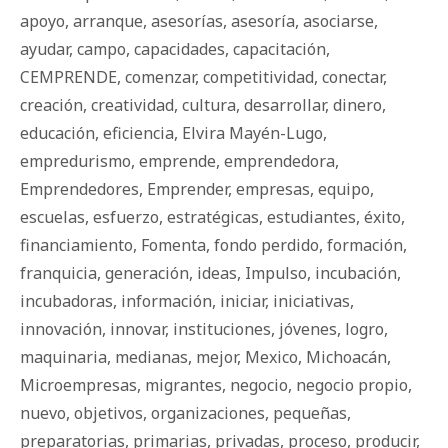
apoyo
,
arranque
,
asesorí­as
,
asesoría
,
asociarse
,
ayudar
,
campo
,
capacidades
,
capacitación
,
CEMPRENDE
,
comenzar
,
competitividad
,
conectar
,
creación
,
creatividad
,
cultura
,
desarrollar
,
dinero
,
educación
,
eficiencia
,
Elvira Mayén-Lugo
,
empredurismo
,
emprende
,
emprendedora
,
Emprendedores
,
Emprender
,
empresas
,
equipo
,
escuelas
,
esfuerzo
,
estratégicas
,
estudiantes
,
éxito
,
financiamiento
,
Fomenta
,
fondo perdido
,
formación
,
franquicia
,
generación
,
ideas
,
Impulso
,
incubación
,
incubadoras
,
información
,
iniciar
,
iniciativas
,
innovación
,
innovar
,
instituciones
,
jóvenes
,
logro
,
maquinaria
,
medianas
,
mejor
,
Mexico
,
Michoacán
,
Microempresas
,
migrantes
,
negocio
,
negocio propio
,
nuevo
,
objetivos
,
organizaciones
,
pequeñas
,
preparatorias
,
primarias
,
privadas
,
proceso
,
producir
,