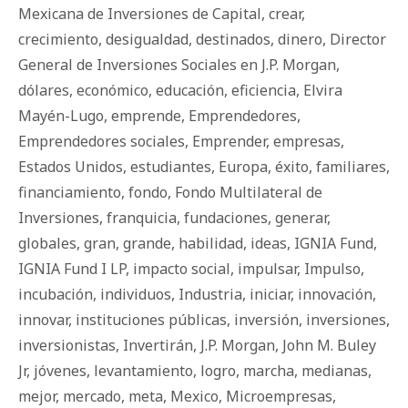
Mexicana de Inversiones de Capital
,
crear
,
crecimiento
,
desigualdad
,
destinados
,
dinero
,
Director
General de Inversiones Sociales en J.P. Morgan
,
dólares
,
económico
,
educación
,
eficiencia
,
Elvira
Mayén-Lugo
,
emprende
,
Emprendedores
,
Emprendedores sociales
,
Emprender
,
empresas
,
Estados Unidos
,
estudiantes
,
Europa
,
éxito
,
familiares
,
financiamiento
,
fondo
,
Fondo Multilateral de
Inversiones
,
franquicia
,
fundaciones
,
generar
,
globales
,
gran
,
grande
,
habilidad
,
ideas
,
IGNIA Fund
,
IGNIA Fund I LP
,
impacto social
,
impulsar
,
Impulso
,
incubación
,
individuos
,
Industria
,
iniciar
,
innovación
,
innovar
,
instituciones públicas
,
inversión
,
inversiones
,
inversionistas
,
Invertirán
,
J.P. Morgan
,
John M. Buley
Jr
,
jóvenes
,
levantamiento
,
logro
,
marcha
,
medianas
,
mejor
,
mercado
,
meta
,
Mexico
,
Microempresas
,