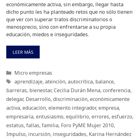
económicamente activa, sin embargo, llegar hasta
dicho punto les ha planteado retos que no sólo tienen
que ver con superar tratos discriminatorios o
menosprecio, sino con enfrentarse a su propia
educación, miedos e inseguridades.
LEER MÁS
Categorías
Micro empresas
Etiquetas
aprendizaje
,
atención
,
autocrítica
,
balance
,
barreras
,
bienestar
,
Cecilia Durán Mena
,
conferencia
,
delegar
,
Desarrollo
,
discriminación
,
económicamente
activa
,
educación
,
elemento integrador
,
empresa
,
empresaria
,
entusiasmo
,
equilibrio
,
errores
,
esfuerzo
,
estatus
,
fallas
,
familia
,
Foro PyME Mujer 2010
,
Impulso
,
incursión
,
inseguridades
,
Karina Hernández