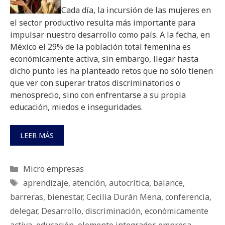
Cada día, la incursión de las mujeres en
el sector productivo resulta más importante para
impulsar nuestro desarrollo como país. A la fecha, en
México el 29% de la población total femenina es
económicamente activa, sin embargo, llegar hasta
dicho punto les ha planteado retos que no sólo tienen
que ver con superar tratos discriminatorios o
menosprecio, sino con enfrentarse a su propia
educación, miedos e inseguridades.
LEER MÁS
Categorías
Micro empresas
Etiquetas
aprendizaje
,
atención
,
autocrítica
,
balance
,
barreras
,
bienestar
,
Cecilia Durán Mena
,
conferencia
,
delegar
,
Desarrollo
,
discriminación
,
económicamente
activa
,
educación
,
elemento integrador
,
empresa
,