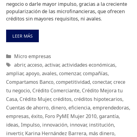
negocio o darle mayor impulso, gracias a la creciente
popularización de las microfinancieras, que ofrecen
créditos sin mayores requisitos, ni avales.
LEER MÁS
Categorías
Micro empresas
Etiquetas
abrir
,
acceso
,
activar
,
actividades económicas
,
ampliar
,
apoyo
,
avales
,
comenzar
,
compañías
,
Compartamos Banco
,
competitividad
,
conectar
,
crece
tu negocio
,
Crédito Comerciante
,
Crédito Mejora tu
Casa
,
Crédito Mujer
,
créditos
,
créditos hipotecarios
,
Cuentas de ahorro
,
dinero
,
eficiencia
,
emprendedoras
,
empresas
,
éxito
,
Foro PyME Mujer 2010
,
garantía
,
ideas
,
Impulso
,
innovación
,
innovar
,
institución
,
invertir
,
Karina Hernández Barrera
,
más dinero
,