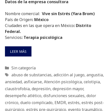
Datos de la empresa consultora
Nombre comercial:
Vive sin Estrés (Yara Brom)
País de Origen
: México
Ciudades en las que opera en México
: Distrito
Federal.
Servicios
: Terapia psicológica
LEER MÁS
Categorías
Sin categoría
Etiquetas
abuso de substancias
,
adicción al juego
,
angustia
,
ansiedad
,
asfixiarse
,
Atención psicológica
,
celotipia
,
claustrofobia
,
depresión
,
depresión mayor
,
desempeño atlético
,
disfunciones sexuales
,
dolor
crónico
,
duelo complicado
,
EMDR
,
estrés
,
estrés post-
quirúrgico
,
estrés pre-quirúrgico
,
evento traumático
,