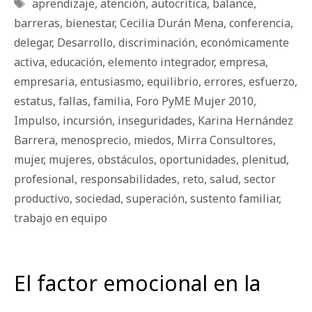
Etiquetas
aprendizaje
,
atención
,
autocrítica
,
balance
,
barreras
,
bienestar
,
Cecilia Durán Mena
,
conferencia
,
delegar
,
Desarrollo
,
discriminación
,
económicamente
activa
,
educación
,
elemento integrador
,
empresa
,
empresaria
,
entusiasmo
,
equilibrio
,
errores
,
esfuerzo
,
estatus
,
fallas
,
familia
,
Foro PyME Mujer 2010
,
Impulso
,
incursión
,
inseguridades
,
Karina Hernández
Barrera
,
menosprecio
,
miedos
,
Mirra Consultores
,
mujer
,
mujeres
,
obstáculos
,
oportunidades
,
plenitud
,
profesional
,
responsabilidades
,
reto
,
salud
,
sector
productivo
,
sociedad
,
superación
,
sustento familiar
,
trabajo en equipo
El factor emocional en la