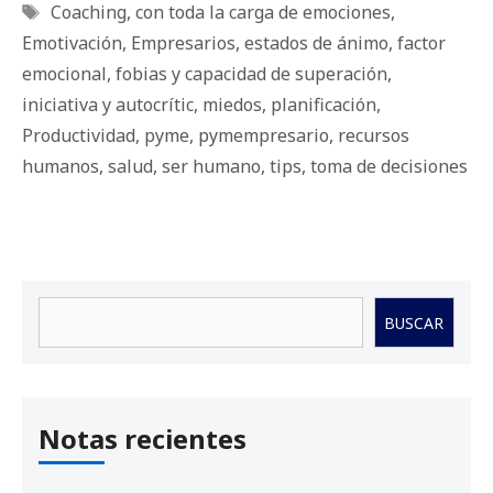
Etiquetas
Coaching
,
con toda la carga de emociones
,
Emotivación
,
Empresarios
,
estados de ánimo
,
factor
emocional
,
fobias y capacidad de superación
,
iniciativa y autocrític
,
miedos
,
planificación
,
Productividad
,
pyme
,
pymempresario
,
recursos
humanos
,
salud
,
ser humano
,
tips
,
toma de decisiones
Buscar
BUSCAR
Notas recientes