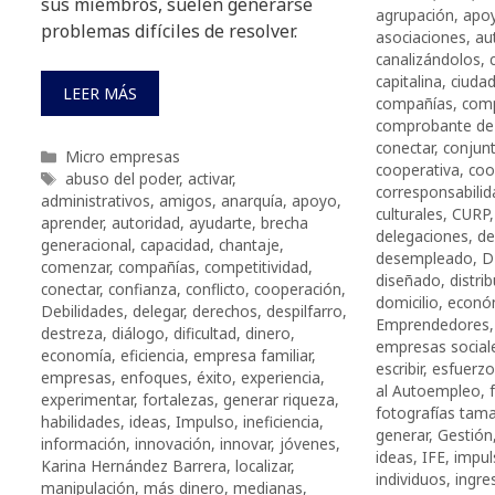
sus miembros, suelen generarse
agrupación
,
apo
problemas difíciles de resolver.
asociaciones
,
au
canalizándolos
,
capitalina
,
ciuda
LEER MÁS
compañías
,
comp
comprobante de
conectar
,
conjun
Categorías
Micro empresas
cooperativa
,
coo
Etiquetas
abuso del poder
,
activar
,
corresponsabilid
administrativos
,
amigos
,
anarquía
,
apoyo
,
culturales
,
CURP
aprender
,
autoridad
,
ayudarte
,
brecha
delegaciones
,
de
generacional
,
capacidad
,
chantaje
,
desempleado
,
D
comenzar
,
compañías
,
competitividad
,
diseñado
,
distri
conectar
,
confianza
,
conflicto
,
cooperación
,
domicilio
,
econó
Debilidades
,
delegar
,
derechos
,
despilfarro
,
Emprendedores
destreza
,
diálogo
,
dificultad
,
dinero
,
empresas social
economía
,
eficiencia
,
empresa familiar
,
escribir
,
esfuerzo
empresas
,
enfoques
,
éxito
,
experiencia
,
al Autoempleo
,
experimentar
,
fortalezas
,
generar riqueza
,
fotografías tama
habilidades
,
ideas
,
Impulso
,
ineficiencia
,
generar
,
Gestión
información
,
innovación
,
innovar
,
jóvenes
,
ideas
,
IFE
,
impul
Karina Hernández Barrera
,
localizar
,
individuos
,
ingre
manipulación
,
más dinero
,
medianas
,