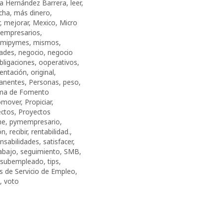
na Hernández Barrera
,
leer
,
cha
,
más dinero
,
,
mejorar
,
Mexico
,
Micro
oempresarios
,
mipymes
,
mismos
,
dades
,
negocio
,
negocio
bligaciones
,
ooperativos
,
ientación
,
original
,
anentes
,
Personas
,
peso
,
ma de Fomento
omover
,
Propiciar
,
ectos
,
Proyectos
me
,
pymempresario
,
ón
,
recibir
,
rentabilidad.
,
nsabilidades
,
satisfacer
,
rabajo
,
seguimiento
,
SMB
,
subempleado
,
tips
,
s de Servicio de Empleo
,
,
voto