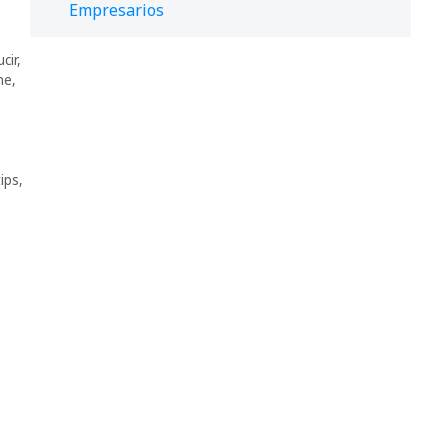
Empresarios
cir
,
me
,
,
tips
,