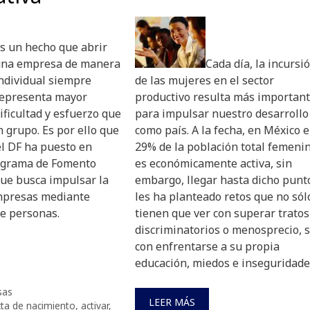
s un hecho que abrir
na empresa de manera
Cada día, la incursi
ndividual siempre
de las mujeres en el sector
epresenta mayor
productivo resulta más importan
ificultad y esfuerzo que
para impulsar nuestro desarrollo
n grupo. Es por ello que
como país. A la fecha, en México e
el DF ha puesto en
29% de la población total femeni
ograma de Fomento
es económicamente activa, sin
que busca impulsar la
embargo, llegar hasta dicho punt
mpresas mediante
les ha planteado retos que no sól
de personas.
tienen que ver con superar tratos
discriminatorios o menosprecio, 
con enfrentarse a su propia
educación, miedos e inseguridade
sas
LEER MÁS
cta de nacimiento
,
activar
,