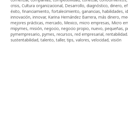
crisis
,
Cultura organizacional
,
Desarrollo
,
diagnóstico
,
dinero
,
ef
éxito
,
financiamiento
,
fortalecimiento
,
ganancias
,
habilidades
,
i
innovación
,
innovar
,
Karina Hernández Barrera
,
más dinero
,
me
mejores prácticas
,
mercado
,
Mexico
,
micro empresas
,
Micro e
mipymes
,
misión
,
negocio
,
negocio propio
,
nuevo
,
pequeñas
,
p
pymempresario
,
pymes
,
recursos
,
red empresarial
,
rentabilidad.
sustentabilidad
,
talento
,
taller
,
tips
,
valores
,
velocidad
,
visión