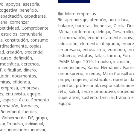
yo
,
apoyos
,
asesoría
,
togestiva
,
beneficio
,
Categorías
Micro empresas
capacitación
,
capacitarse
,
Etiquetas
aprendizaje
,
atención
,
autocrítica
,
dana
,
comenzar
,
balance
,
barreras
,
bienestar
,
Cecilia Du
etitividad
,
Comprobante
,
Mena
,
conferencia
,
delegar
,
Desarrollo
,
 estudios
,
comunitaria
,
discriminación
,
económicamente activa
ta
,
constitución
,
consumo
,
educación
,
elemento integrador
,
empre
rdinadamente
,
copias
,
empresaria
,
entusiasmo
,
equilibrio
,
err
ad
,
creación
,
credencial
,
esfuerzo
,
estatus
,
fallas
,
familia
,
Foro
,
curso
,
definición
,
PyME Mujer 2010
,
Impulso
,
incursión
,
mocrática
,
derechos
,
inseguridades
,
Karina Hernández Barre
F
,
dificultad
,
dinero
,
menosprecio
,
miedos
,
Mirra Consultor
bución
,
documentos
,
mujer
,
mujeres
,
obstáculos
,
oportunid
micas
,
eficiencia
,
plenitud
,
profesional
,
responsabilidade
,
empresa
,
empresas
,
reto
,
salud
,
sector productivo
,
socieda
es
,
entrevista
,
equipo
,
superación
,
sustento familiar
,
trabajo 
,
especie
,
éxito
,
Fomento
equipo
formación
,
formales
,
ño infantil
,
fuentes
,
,
Gobierno del DF
,
grupo
,
sar
,
Impulso
,
individual
,
sos
,
innovación
,
innovar
,