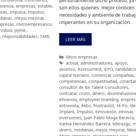
personalmente dicho proceso, ya
iciencia
,
empresas
,
estable
,
son ellos quienes mejor conocen 
deas
,
Impulsa
,
Impulso
,
necesidades y ambiente de traba
dianas
,
mejor
,
mejorar
,
imperantes en su organización.
mpresas
,
microempresarios
,
roducir
,
pyme
,
,
responsabilidades
,
SMB
,
LEER MÁS
Categorías
Micro empresas
Etiquetas
activar
,
administradores
,
apoyo
,
ascenso
,
Assessment
,
BPO
,
candidato
capital humano
,
comenzar
,
compañías
,
competencias
,
competitividad
,
conectar
consultor de Be Talent Consultores
,
contratar
,
costo
,
dinero
,
discriminacion
eficiencia
,
employeer branding
,
empres
entrevista
,
éxito
,
frustración
,
Hi-Po
,
id
Implant
,
Impulso
,
innovación
,
innovar
,
inversiones
,
Juan Pablo Moga Becerra
,
Karina Hernández Barrera
,
liderazgo
,
m
dinero
,
medianas
,
mejor
,
mejorar
,
Mex
Micro empresas
,
microempresarios
,