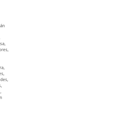
rán
,
sa
,
ores
,
ra
,
es
,
ades
,
s
,
d
,
en