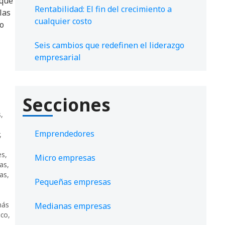
 que
Rentabilidad: El fin del crecimiento a
las
cualquier costo
jo
Seis cambios que redefinen el liderazgo
empresarial
Secciones
s
,
Emprendedores
,
es
,
Micro empresas
as
,
eas
,
Pequeñas empresas
ás
Medianas empresas
ico
,