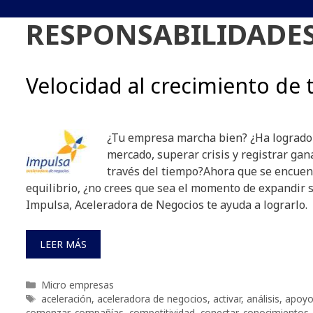
RESPONSABILIDADE
Velocidad al crecimiento de 
¿Tu empresa marcha bien? ¿Ha logrado 
mercado, superar crisis y registrar gan
través del tiempo?Ahora que se encuen
equilibrio, ¿no crees que sea el momento de expandir 
Impulsa, Aceleradora de Negocios te ayuda a lograrlo.
LEER MÁS
Categorías
Micro empresas
Etiquetas
aceleración
,
aceleradora de negocios
,
activar
,
análisis
,
apoy
comenzar
,
compañías
,
competitividad
,
conectar
,
conocimientos