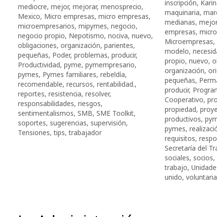
inscripción
,
Kari
mediocre
,
mejor
,
mejorar
,
menosprecio
,
maquinaria
,
mar
Mexico
,
Micro empresas
,
micro empresas
,
medianas
,
mejor
microempresarios
,
mipymes
,
negocio
,
empresas
,
micr
negocio propio
,
Nepotismo
,
nociva
,
nuevo
,
Microempresas
,
obligaciones
,
organización
,
parientes
,
modelo
,
necesi
pequeñas
,
Poder
,
problemas
,
producir
,
propio
,
nuevo
,
o
Productividad
,
pyme
,
pymempresario
,
organización
,
or
pymes
,
Pymes familiares
,
rebeldía
,
pequeñas
,
Perm
recomendable
,
recursos
,
rentabilidad.
,
producir
,
Progra
reportes
,
resistencia
,
resolver
,
Cooperativo
,
pr
responsabilidades
,
riesgos
,
propiedad
,
proy
sentimentalismos
,
SMB
,
SME Toolkit
,
productivos
,
py
soportes
,
sugerencias
,
supervisión
,
pymes
,
realizaci
Tensiones
,
tips
,
trabajador
requisitos
,
respo
Secretaría del T
sociales
,
socios
,
trabajo
,
Unidade
unido
,
voluntaria