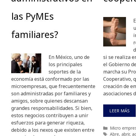
las PyMEs
E
u
familiares?
i
r
d
En México, uno de
si se realiza e
los principales
el Gobierno d
soportes de la
marcha su Pr
economía está conformado por las
Cooperativo, 
microempresas, que frecuentemente
creación de e
son administradas por familiares y
asociaciones 
amigos, sobre quienes descansan
grandes responsabilidades. Si bien,
LEER MÁS
estos negocios contribuyen a unir
esfuerzos para generar riqueza,
Categorías
Micro empre
debido a los nexos que existen entre
Etiquetas
Abre
,
abrir
,
a