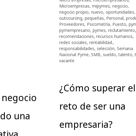
Microempresas
,
mipymes
,
negocio
,
negocio propio
,
nuevo
,
oportunidades
,
outsourcing
,
pequeñas
,
Personal
,
produ
Proveedores
,
Psicometría
,
Puesto
,
py
pymempresario
,
pymes
,
reclutamiento
recomendaciones
,
recursos humanos
,
redes sociales
,
rentabilidad.
,
responsabilidades
,
selección
,
Semana
Nacional Pyme
,
SMB
,
sueldo
,
talento
,
vacante
¿Cómo superar el
 negocio
reto de ser una
do una
empresaria?
tiva