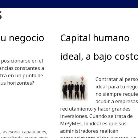
S
tu negocio
Capital humano
ideal, a bajo cost
posicionarse en el
ancias constantes a
tra en un punto de
Contratar al pers
sus horizontes?
ideal para tu nego
no siempre requie
acudir a empresa
reclutamiento y hacer grandes
inversiones. Cuando se trata de
MiPyMEs, lo ideal es que sus
administradores realicen
o
,
asesoría
,
capacidades
,
,
consultoría
,
crecimiento
,