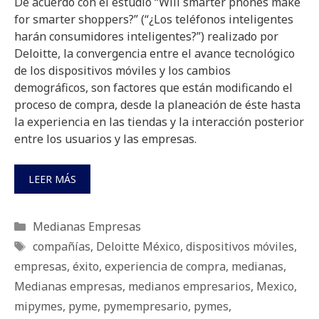
De acuerdo con el estudio “Will smarter phones make
for smarter shoppers?” (“¿Los teléfonos inteligentes
harán consumidores inteligentes?”) realizado por
Deloitte, la convergencia entre el avance tecnológico
de los dispositivos móviles y los cambios
demográficos, son factores que están modificando el
proceso de compra, desde la planeación de éste hasta
la experiencia en las tiendas y la interacción posterior
entre los usuarios y las empresas.
LEER MÁS
Categorías
Medianas Empresas
Etiquetas
compañías
,
Deloitte México
,
dispositivos móviles
,
empresas
,
éxito
,
experiencia de compra
,
medianas
,
Medianas empresas
,
medianos empresarios
,
Mexico
,
mipymes
,
pyme
,
pymempresario
,
pymes
,