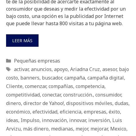
te de la posibilidad de acercarte exactamente al
consumidor que deseas y medir la efectividad por un
bajo costo, una opción es la publicidad por Internet
que puede llevar hasta 800 visitas a tu página web.
LEER MÁS
Categorías
Pequeñas empresas
Etiquetas
activar
,
anuncios
,
apoyo
,
Ariadna Cruz
,
asesor
,
bajo
costo
,
banners
,
buscador
,
campaña
,
campaña digital
,
Cliente
,
comenzar
,
compañías
,
competencia
,
competitividad
,
conectar
,
construcción.
,
consumidor
,
dinero
,
director de Yahoo!
,
dispositivos móviles
,
dudas
,
económico
,
efectividad
,
eficiencia
,
empresas
,
éxito
,
ideas
,
Impulso
,
innovación
,
innovar
,
inversión
,
Luis
Arvizu
,
más dinero
,
medianas
,
mejor
,
mejorar
,
Mexico
,