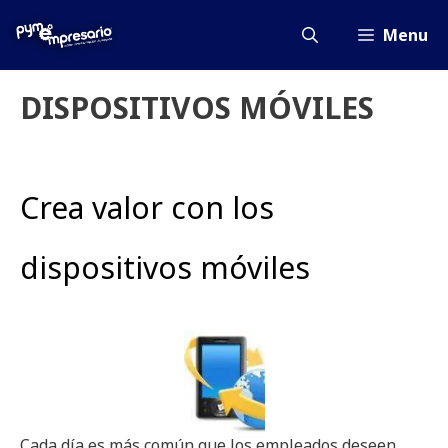
Saltar
al
Menu
contenido
DISPOSITIVOS MÓVILES
Crea valor con los
dispositivos móviles
Cada día es más común que los empleados deseen