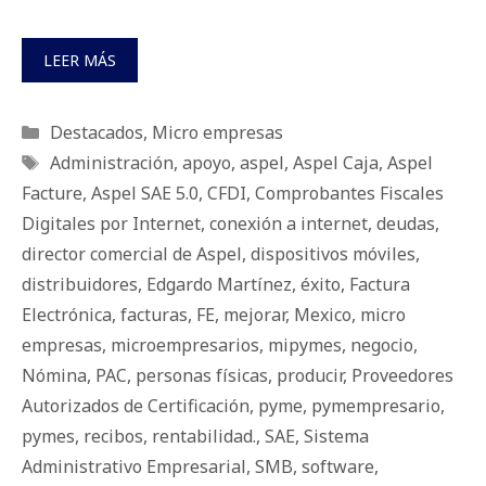
LEER MÁS
Categorías
Destacados
,
Micro empresas
Etiquetas
Administración
,
apoyo
,
aspel
,
Aspel Caja
,
Aspel
Facture
,
Aspel SAE 5.0
,
CFDI
,
Comprobantes Fiscales
Digitales por Internet
,
conexión a internet
,
deudas
,
director comercial de Aspel
,
dispositivos móviles
,
distribuidores
,
Edgardo Martínez
,
éxito
,
Factura
Electrónica
,
facturas
,
FE
,
mejorar
,
Mexico
,
micro
empresas
,
microempresarios
,
mipymes
,
negocio
,
Nómina
,
PAC
,
personas físicas
,
producir
,
Proveedores
Autorizados de Certificación
,
pyme
,
pymempresario
,
pymes
,
recibos
,
rentabilidad.
,
SAE
,
Sistema
Administrativo Empresarial
,
SMB
,
software
,