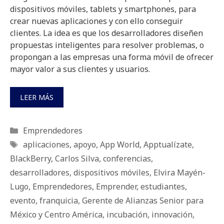
dispositivos móviles, tablets y smartphones, para
crear nuevas aplicaciones y con ello conseguir
clientes. La idea es que los desarrolladores diseñen
propuestas inteligentes para resolver problemas, o
propongan a las empresas una forma móvil de ofrecer
mayor valor a sus clientes y usuarios.
LEER MÁS
Categorías
Emprendedores
Etiquetas
aplicaciones
,
apoyo
,
App World
,
Apptualízate
,
BlackBerry
,
Carlos Silva
,
conferencias
,
desarrolladores
,
dispositivos móviles
,
Elvira Mayén-
Lugo
,
Emprendedores
,
Emprender
,
estudiantes
,
evento
,
franquicia
,
Gerente de Alianzas Senior para
México y Centro América
,
incubación
,
innovación
,