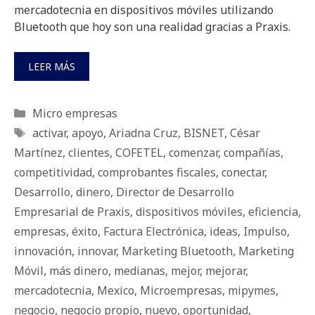
mercadotecnia en dispositivos móviles utilizando
Bluetooth que hoy son una realidad gracias a Praxis.
LEER MÁS
Categorías
Micro empresas
Etiquetas
activar
,
apoyo
,
Ariadna Cruz
,
BISNET
,
César
Martínez
,
clientes
,
COFETEL
,
comenzar
,
compañías
,
competitividad
,
comprobantes fiscales
,
conectar
,
Desarrollo
,
dinero
,
Director de Desarrollo
Empresarial de Praxis
,
dispositivos móviles
,
eficiencia
,
empresas
,
éxito
,
Factura Electrónica
,
ideas
,
Impulso
,
innovación
,
innovar
,
Marketing Bluetooth
,
Marketing
Móvil
,
más dinero
,
medianas
,
mejor
,
mejorar
,
mercadotecnia
,
Mexico
,
Microempresas
,
mipymes
,
negocio
,
negocio propio
,
nuevo
,
oportunidad
,