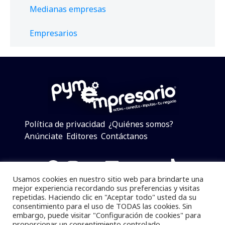
Medianas empresas
Empresarios
Política de privacidad
¿Quiénes somos?
Anúnciate
Editores
Contáctanos
Facebook
Instagram
Twitter
LinkedIn
Telegram
YouTube
TikTok
Usamos cookies en nuestro sitio web para brindarte una
mejor experiencia recordando sus preferencias y visitas
repetidas. Haciendo clic en "Aceptar todo" usted da su
consentimiento para el uso de TODAS las cookies. Sin
Pymempresario © 2025 Todos los derechos reservados.
embargo, puede visitar "Configuración de cookies" para
proporcionar un consentimiento controlado.