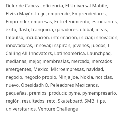
Dolor de Cabeza
,
eficiencia
,
El Universal Mobile
,
Elvira Mayén-Lugo
,
emprende
,
Emprendedores
,
Emprender
,
empresas
,
Entretenimiento
,
estudiantes
,
éxito
,
flash
,
franquicia
,
ganadores
,
global
,
ideas
,
Impulso
,
incubación
,
información
,
iniciar
,
innovación
,
innovadoras
,
innovar
,
inspiran
,
jóvenes
,
juegos
,
l
Calling All Innovators
,
Latinoamérica
,
Launchpad
,
medianas
,
mejor
,
membresías
,
mercado
,
mercados
emergentes
,
Mexico
,
Microempresas
,
navidad
,
negocio
,
negocio propio
,
Ninja Joe
,
Nokia
,
noticias
,
nuevo
,
ObesidadNO
,
Peleadores Mexicanos
,
pequeñas
,
premios
,
producir
,
pyme
,
pymempresario
,
región
,
resultados
,
reto
,
Skateboard
,
SMB
,
tips
,
universitarios
,
Venture Challenge