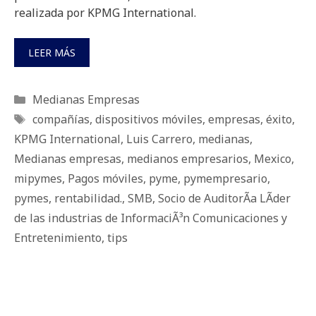
realizada por KPMG International.
LEER MÁS
Categorías
Medianas Empresas
Etiquetas
compañías
,
dispositivos móviles
,
empresas
,
éxito
,
KPMG International
,
Luis Carrero
,
medianas
,
Medianas empresas
,
medianos empresarios
,
Mexico
,
mipymes
,
Pagos móviles
,
pyme
,
pymempresario
,
pymes
,
rentabilidad.
,
SMB
,
Socio de AuditorÃ­a LÃ­der
de las industrias de InformaciÃ³n Comunicaciones y
Entretenimiento
,
tips