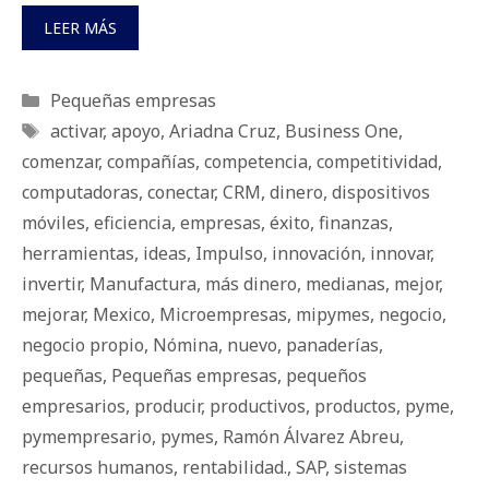
LEER MÁS
Categorías
Pequeñas empresas
Etiquetas
activar
,
apoyo
,
Ariadna Cruz
,
Business One
,
comenzar
,
compañías
,
competencia
,
competitividad
,
computadoras
,
conectar
,
CRM
,
dinero
,
dispositivos
móviles
,
eficiencia
,
empresas
,
éxito
,
finanzas
,
herramientas
,
ideas
,
Impulso
,
innovación
,
innovar
,
invertir
,
Manufactura
,
más dinero
,
medianas
,
mejor
,
mejorar
,
Mexico
,
Microempresas
,
mipymes
,
negocio
,
negocio propio
,
Nómina
,
nuevo
,
panaderías
,
pequeñas
,
Pequeñas empresas
,
pequeños
empresarios
,
producir
,
productivos
,
productos
,
pyme
,
pymempresario
,
pymes
,
Ramón Álvarez Abreu
,
recursos humanos
,
rentabilidad.
,
SAP
,
sistemas