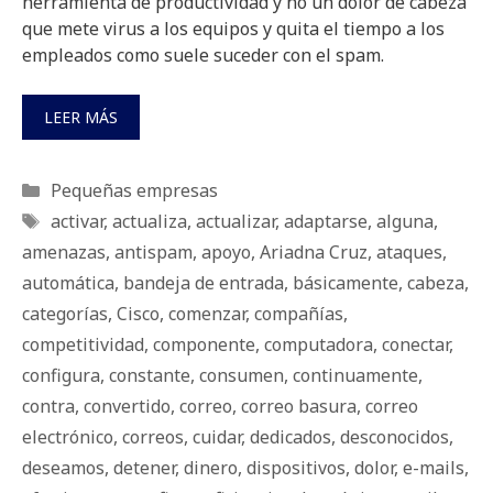
herramienta de productividad y no un dolor de cabeza
que mete virus a los equipos y quita el tiempo a los
empleados como suele suceder con el spam.
LEER MÁS
Categorías
Pequeñas empresas
Etiquetas
activar
,
actualiza
,
actualizar
,
adaptarse
,
alguna
,
amenazas
,
antispam
,
apoyo
,
Ariadna Cruz
,
ataques
,
automática
,
bandeja de entrada
,
básicamente
,
cabeza
,
categorías
,
Cisco
,
comenzar
,
compañías
,
competitividad
,
componente
,
computadora
,
conectar
,
configura
,
constante
,
consumen
,
continuamente
,
contra
,
convertido
,
correo
,
correo basura
,
correo
electrónico
,
correos
,
cuidar
,
dedicados
,
desconocidos
,
deseamos
,
detener
,
dinero
,
dispositivos
,
dolor
,
e-mails
,