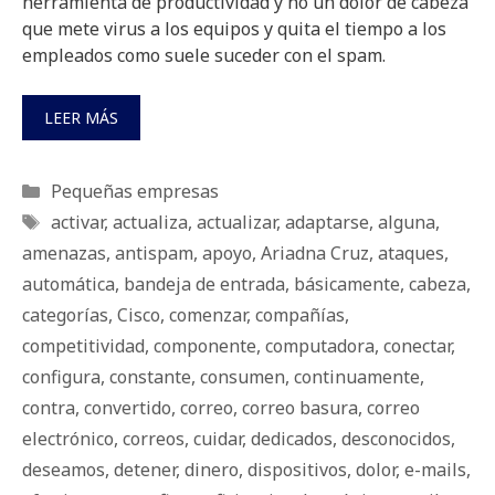
herramienta de productividad y no un dolor de cabeza
que mete virus a los equipos y quita el tiempo a los
empleados como suele suceder con el spam.
LEER MÁS
Categorías
Pequeñas empresas
Etiquetas
activar
,
actualiza
,
actualizar
,
adaptarse
,
alguna
,
amenazas
,
antispam
,
apoyo
,
Ariadna Cruz
,
ataques
,
automática
,
bandeja de entrada
,
básicamente
,
cabeza
,
categorías
,
Cisco
,
comenzar
,
compañías
,
competitividad
,
componente
,
computadora
,
conectar
,
configura
,
constante
,
consumen
,
continuamente
,
contra
,
convertido
,
correo
,
correo basura
,
correo
electrónico
,
correos
,
cuidar
,
dedicados
,
desconocidos
,
deseamos
,
detener
,
dinero
,
dispositivos
,
dolor
,
e-mails
,