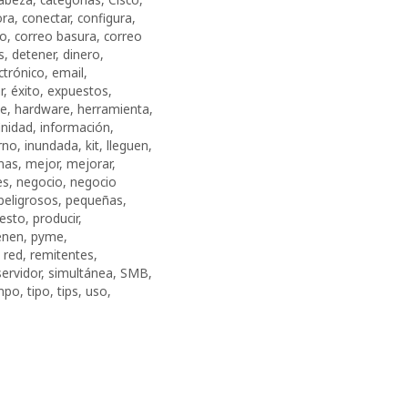
ora
,
conectar
,
configura
,
eo
,
correo basura
,
correo
s
,
detener
,
dinero
,
ctrónico
,
email
,
r
,
éxito
,
expuestos
,
te
,
hardware
,
herramienta
,
inidad
,
información
,
rno
,
inundada
,
kit
,
lleguen
,
nas
,
mejor
,
mejorar
,
es
,
negocio
,
negocio
peligrosos
,
pequeñas
,
esto
,
producir
,
enen
,
pyme
,
,
red
,
remitentes
,
servidor
,
simultánea
,
SMB
,
mpo
,
tipo
,
tips
,
uso
,