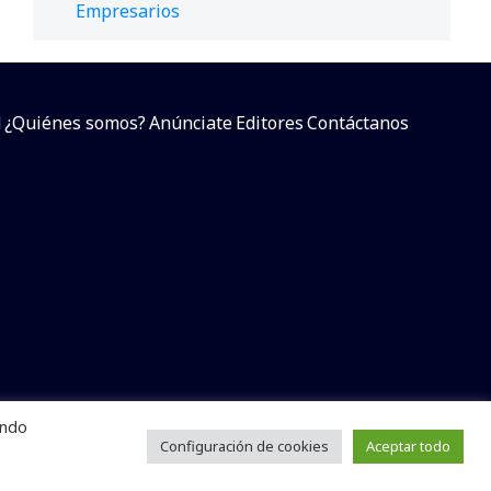
Empresarios
d
¿Quiénes somos?
Anúnciate
Editores
Contáctanos
endo
arcial sin dar referencia a la fuente.
e
Configuración de cookies
Aceptar todo