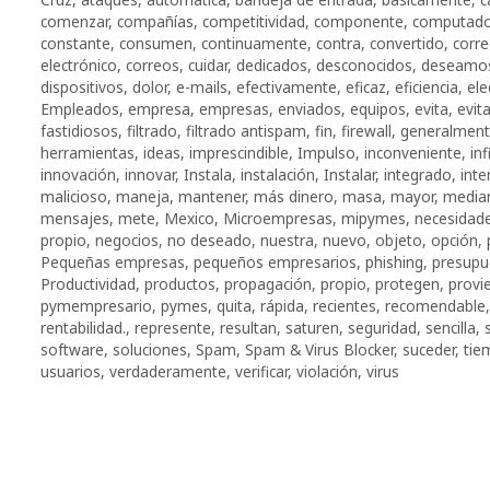
comenzar
,
compañías
,
competitividad
,
componente
,
computad
constante
,
consumen
,
continuamente
,
contra
,
convertido
,
corr
electrónico
,
correos
,
cuidar
,
dedicados
,
desconocidos
,
deseamo
dispositivos
,
dolor
,
e-mails
,
efectivamente
,
eficaz
,
eficiencia
,
ele
Empleados
,
empresa
,
empresas
,
enviados
,
equipos
,
evita
,
evita
fastidiosos
,
filtrado
,
filtrado antispam
,
fin
,
firewall
,
generalmen
herramientas
,
ideas
,
imprescindible
,
Impulso
,
inconveniente
,
inf
innovación
,
innovar
,
Instala
,
instalación
,
Instalar
,
integrado
,
inte
malicioso
,
maneja
,
mantener
,
más dinero
,
masa
,
mayor
,
media
mensajes
,
mete
,
Mexico
,
Microempresas
,
mipymes
,
necesidad
propio
,
negocios
,
no deseado
,
nuestra
,
nuevo
,
objeto
,
opción
,
Pequeñas empresas
,
pequeños empresarios
,
phishing
,
presupu
Productividad
,
productos
,
propagación
,
propio
,
protegen
,
provi
pymempresario
,
pymes
,
quita
,
rápida
,
recientes
,
recomendable
rentabilidad.
,
represente
,
resultan
,
saturen
,
seguridad
,
sencilla
,
software
,
soluciones
,
Spam
,
Spam & Virus Blocker
,
suceder
,
tie
usuarios
,
verdaderamente
,
verificar
,
violación
,
virus