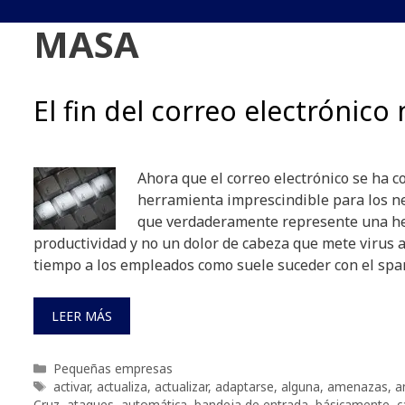
MASA
El fin del correo electrónic
Ahora que el correo electrónico se ha c
herramienta imprescindible para los n
que verdaderamente represente una h
productividad y no un dolor de cabeza que mete virus a 
tiempo a los empleados como suele suceder con el spa
LEER MÁS
Categorías
Pequeñas empresas
Etiquetas
activar
,
actualiza
,
actualizar
,
adaptarse
,
alguna
,
amenazas
,
a
Cruz
,
ataques
,
automática
,
bandeja de entrada
,
básicamente
,
c