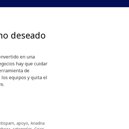
o no deseado
onvertido en una
egocios hay que cuidar
erramienta de
los equipos y quita el
m.
ntispam
,
apoyo
,
Ariadna
abeza
,
categorías
,
Cisco
,