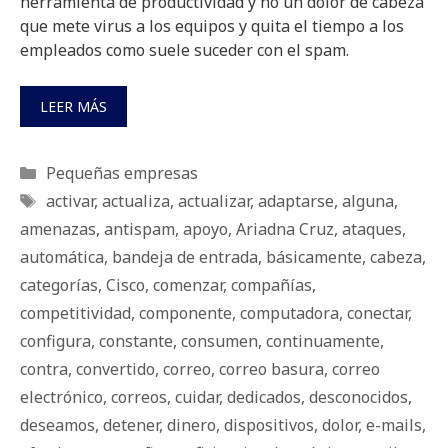
herramienta de productividad y no un dolor de cabeza
que mete virus a los equipos y quita el tiempo a los
empleados como suele suceder con el spam.
LEER MÁS
Categorías
Pequeñas empresas
Etiquetas
activar
,
actualiza
,
actualizar
,
adaptarse
,
alguna
,
amenazas
,
antispam
,
apoyo
,
Ariadna Cruz
,
ataques
,
automática
,
bandeja de entrada
,
básicamente
,
cabeza
,
categorías
,
Cisco
,
comenzar
,
compañías
,
competitividad
,
componente
,
computadora
,
conectar
,
configura
,
constante
,
consumen
,
continuamente
,
contra
,
convertido
,
correo
,
correo basura
,
correo
electrónico
,
correos
,
cuidar
,
dedicados
,
desconocidos
,
deseamos
,
detener
,
dinero
,
dispositivos
,
dolor
,
e-mails
,